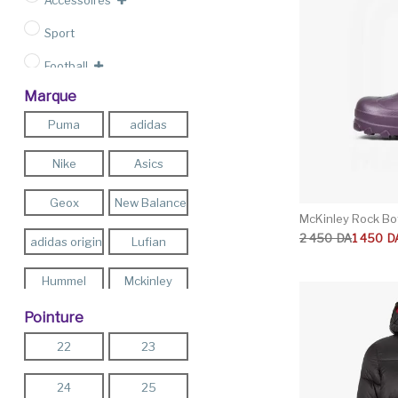
Accessoires
Sport
Football
Marque
Outlet
Puma
adidas
Nike
Asics
Geox
New Balance
McKinley Rock Bo
Le prix initial étai
Le prix actuel est 
2 450
DA
1 450
D
adidas originals
Lufian
Hummel
Mckinley
Pointure
Pro -Touch
Energetics
22
23
Teddy Smith
Firefly
24
25
FLO
Reebok