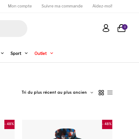
Mon compte
Suivre ma commande
Aidez-moi!
0
Sport
Outlet
Tri du plus récent au plus ancien
- 48%
- 48%
ons peuvent être choisies sur la page du produit
e produit a plusieurs variations. Les options peuvent être c
Ce produit a plusie