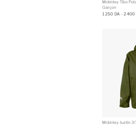
Mckinley Tibo Pol
Garçon
Plage de prix : 1
1 250
DA
–
2 400
Mckinley Justin 3