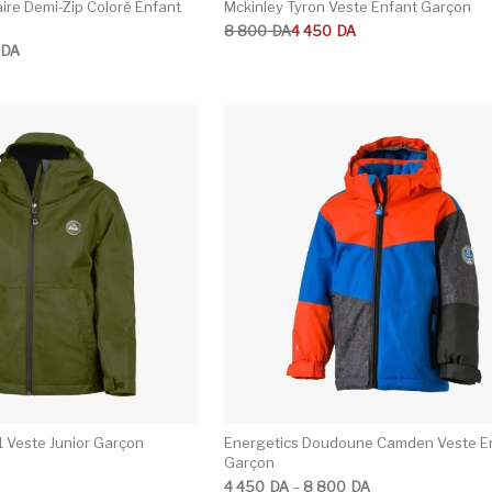
aire Demi-Zip Coloré Enfant
Mckinley Tyron Veste Enfant Garçon
Le prix initial était : 8 800DA.
Le prix actuel est : 4 450DA.
8 800
DA
4 450
DA
 250DA à 2 400DA
DA
C
/1 Veste Junior Garçon
Energetics Doudoune Camden Veste E
Garçon
Plage de prix : 4 450DA à 8 800DA
4 450
DA
–
8 800
DA