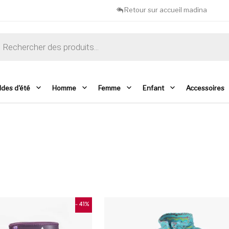
Retour sur accueil madina
che de produits
ldes d'été
Homme
Femme
Enfant
Accessoires
- 41%
Ce produit a plusieurs variations. Les opti
C