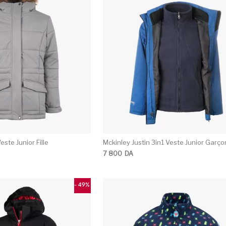
Ce produit a plusieurs variations. Les opti
C
este Junior Fille
Mckinley Justin 3in1 Veste Junior Garço
7 800
DA
- 49%
Ce produit a plusieurs variations. Les opti
C