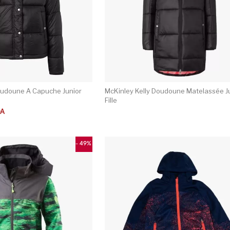
oudoune A Capuche Junior
McKinley Kelly Doudoune Matelassée J
Fille
t : 6 950DA.
 : 3 450DA.
DA
- 49%
Ce produit a plusieurs variations. Les opti
C