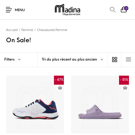
0
MENU
Accueil
/
Femme
/
Chaussures Femme
On Sale!
Filters
Tri du plus récent au plus ancien
- 47%
- 51%