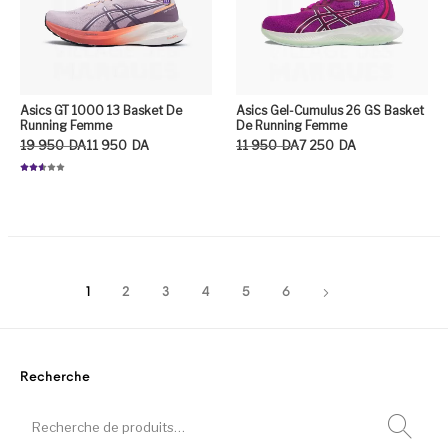
Asics GT 1000 13 Basket De
Asics Gel-Cumulus 26 GS Basket
Running Femme
De Running Femme
Le prix initial était : 19 950DA.
Le prix actuel est : 11 950DA.
Le prix initial était : 11 950DA.
Le prix actuel est : 7 250DA.
19 950
DA
11 950
DA
11 950
DA
7 250
DA
Note
2.57
Ce
sur 5
Ce produit a plusieurs variation
1
2
3
4
5
6
Recherche