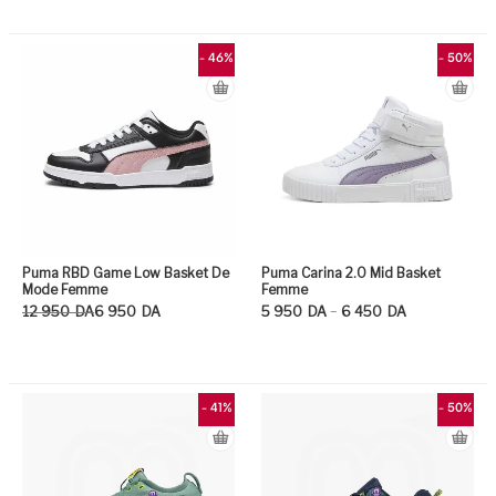
Ce produit a plusieurs variation
Ce
- 46%
- 50%
Puma RBD Game Low Basket De
Puma Carina 2.0 Mid Basket
Mode Femme
Femme
Le prix initial était : 12 950DA.
Le prix actuel est : 6 950DA.
Plage de prix : 5 950DA à 6 450DA
–
12 950
DA
6 950
DA
5 950
DA
6 450
DA
Ce produit a plusieurs variation
Ce
- 41%
- 50%