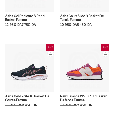
Asics Gel Dedicate 8 Padel
Asics Court Slide 3 Basket De
Basket Femme
Tennis Femme
Le prix initial était : 12 950DA.
Le prix actuel est : 7 750DA.
Le prix initial était : 10 950DA.
Le prix actuel est : 5 450DA.
12 950
DA
7 750
DA
10 950
DA
5 450
DA
Ce produit a plusieurs variation
Ce
- 50%
- 50%
Asics Gel-Excite 10 Basket De
New Balance WS327 UP Basket
Course Femme
De Mode Femme
Le prix initial était : 16 950DA.
Le prix actuel est : 8 450DA.
Le prix initial était : 18 950DA.
Le prix actuel est : 9 450DA.
16 950
DA
8 450
DA
18 950
DA
9 450
DA