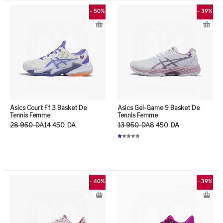
r
5
- 50%
- 39%
Asics Court Ff 3 Basket De
Asics Gel-Game 9 Basket De
Tennis Femme
Tennis Femme
Le prix initial était : 28 950DA.
Le prix actuel est : 14 450DA.
Le prix initial était : 13 950DA.
Le prix actuel est : 8 450DA.
28 950
DA
14 450
DA
13 950
DA
8 450
DA
N
ot
Ce produit a plusieurs variation
e
1.
0
Ce
0
su
r
5
- 40%
- 39%