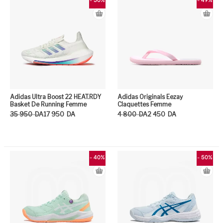
- 50%
- 49%
Adidas Ultra Boost 22 HEAT.RDY
Adidas Originals Eezay
Basket De Running Femme
Claquettes Femme
Le prix initial était : 35 950DA.
Le prix actuel est : 17 950DA.
Le prix initial était : 4 800DA.
Le prix actuel est : 2 450DA.
35 950
DA
17 950
DA
4 800
DA
2 450
DA
Ce produit a plusieurs variation
Ce
- 40%
- 50%