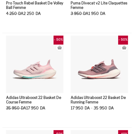
Pro Touch Rebel Basket De Volley
Puma Divecat v2 Lite Claquettes
Ball Femme
Femme
Le prix initial était : 4 250DA.
Le prix actuel est : 2 250DA.
Le prix initial était : 3 950DA.
Le prix actuel est : 1 950DA.
4 250
DA
2 250
DA
3 950
DA
1 950
DA
Ce produit a plusieurs variation
Ce
- 50%
- 50%
Adidas Ultraboost 22 Basket De
Adidas Ultraboost 22 Basket De
Course Femme
Running Femme
Le prix initial était : 35 950DA.
Le prix actuel est : 17 950DA.
Plage de prix : 17 950DA à 35 950D
–
35 950
DA
17 950
DA
17 950
DA
35 950
DA
Ce produit a plusieurs variation
Ce