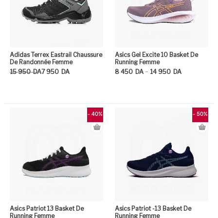
Adidas Terrex Eastrail Chaussure
Asics Gel Excite 10 Basket De
De Randonnée Femme
Running Femme
Le prix initial était : 15 950DA.
Le prix actuel est : 7 950DA.
Plage de prix : 8 450DA à 14 950DA
–
15 950
DA
7 950
DA
8 450
DA
14 950
DA
Ce produit a plusieurs variation
Ce
- 40%
- 50%
Asics Patriot 13 Basket De
Asics Patriot -13 Basket De
Running Femme
Running Femme