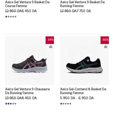
Asics Gel Venture 9 Basket De
Asics Gel-Venture 9 Basket De
Course Femme
Running Femme
Le prix initial était : 12 950DA.
Le prix actuel est : 6 450DA.
Le prix initial était : 12 950DA.
Le prix actuel est : 7 750DA.
12 950
DA
6 450
DA
12 950
DA
7 750
DA
N
ot
Ce
e
1.
0
Ce produit a plusieurs variation
0
su
r
5
- 39%
- 50%
Asics Gel Venture 9 Chaussure
Asics Gel-Contend 8 Basket De
De Running Femme
Running Femme
Le prix initial était : 13 950DA.
Le prix actuel est : 8 450DA.
Plage de prix : 5 950DA à 6 950DA
–
13 950
DA
8 450
DA
5 950
DA
6 950
DA
Note
N
2.70
ot
sur 5
e