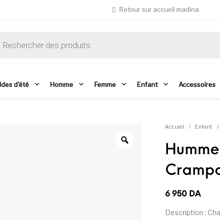
Retour sur accueil madina
che de produits
ldes d'été
Homme
Femme
Enfant
Accessoires
Accueil
/
Enfant
/
Hummel 
Crampo
6 950
DA
Description : Ch