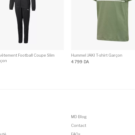
êtement Football Coupe Slim
Hummel JAKI T-shirt Garçon
rçon
4 799
DA
MD Blog
Contact
uté
FAQs