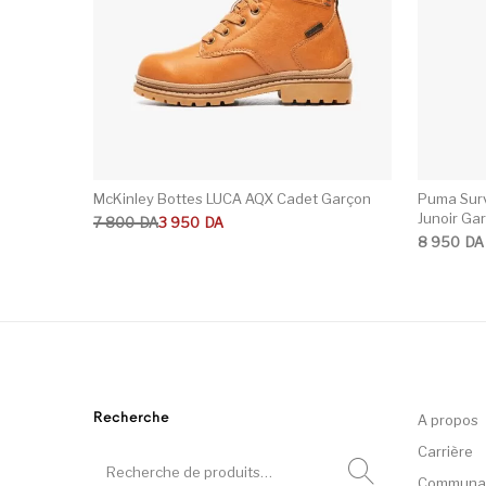
McKinley Bottes LUCA AQX Cadet Garçon
Puma Surv
Junoir Ga
Le prix initial était : 7 800DA.
Le prix actuel est : 3 950DA.
7 800
DA
3 950
DA
8 950
DA
Recherche
A propos
Carrière
Communa