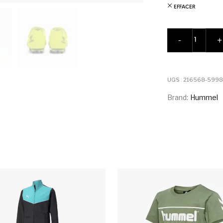
EFFACER
quantité 
-
+
UGS :
216568-5998
Brand:
Hummel
urs variations. Les options peuvent être choisies sur la pag
Ce produit a plusieurs variations. Les 