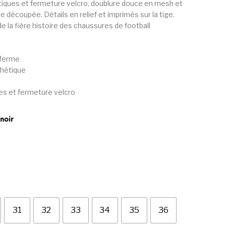
tiques et fermeture velcro, doublure douce en mesh et
e découpée. Détails en relief et imprimés sur la tige.
 de la fière histoire des chaussures de football
 ferme
thétique
es et fermeture velcro
noir
31
32
33
34
35
36