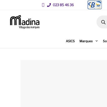
023 85 46 36
Recher
ASICS
Marques
So