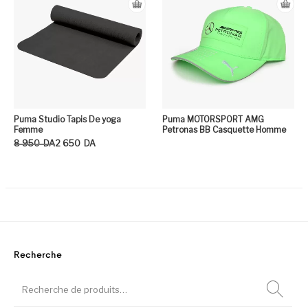
Puma Studio Tapis De yoga
Puma MOTORSPORT AMG
Femme
Petronas BB Casquette Homme
Le prix initial était : 8 950DA.
Le prix actuel est : 2 650DA.
8 950
DA
2 650
DA
Ce produit a plusieurs variation
Recherche