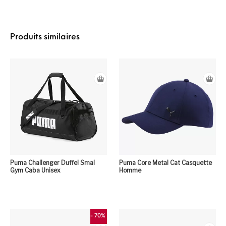
Produits similaires
Puma Challenger Duffel Smal
Puma Core Metal Cat Casquette
Gym Caba Unisex
Homme
Ce
- 70%