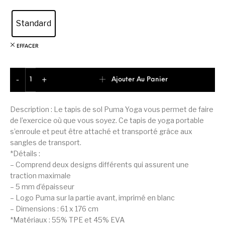
Standard
EFFACER
quantité de Puma Tapis De Yoga Confortable Unisex
Ajouter Au Panier
-
+
Description : Le tapis de sol Puma Yoga vous permet de faire
de l’exercice où que vous soyez. Ce tapis de yoga portable
s’enroule et peut être attaché et transporté grâce aux
sangles de transport.
*Détails :
– Comprend deux designs différents qui assurent une
traction maximale
– 5 mm d’épaisseur
– Logo Puma sur la partie avant, imprimé en blanc
– Dimensions : 61 x 176 cm
*Matériaux : 55% TPE et 45% EVA