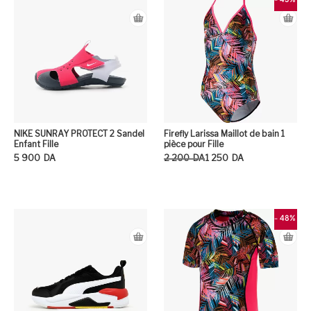
- 43%
NIKE SUNRAY PROTECT 2 Sandel
Firefly Larissa Maillot de bain 1
Enfant Fille
pièce pour Fille
Le prix initial était : 2 200DA.
Le prix actuel est : 1 250DA.
5 900
DA
2 200
DA
1 250
DA
Ce produit a plusieurs variation
Ce
- 48%