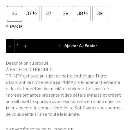
36
37 ½
37
38
38 ½
39
EFFACER
quantité de PUMA Trinity Basket Junior Fille
Ajouter Au Panier
-
+
Description du produit
À PROPOS DU PRODUIT
TRINITY est tout au sujet de notre esthétique Futro,
s’inspirant de notre héritage PUMA profondément enraciné
et le réinterprétant de manière moderne. Ces baskets
impressionnantes présentent des détails sympas et créent
une silhouette sportive avec leur semelle en maille enduite.
Mieux encore, la semelle intérieure SoftFoam+ vous permet
de vous sentir à l’aise toute la journée.
CARACTÉRISTIQUES DU PRODUIT