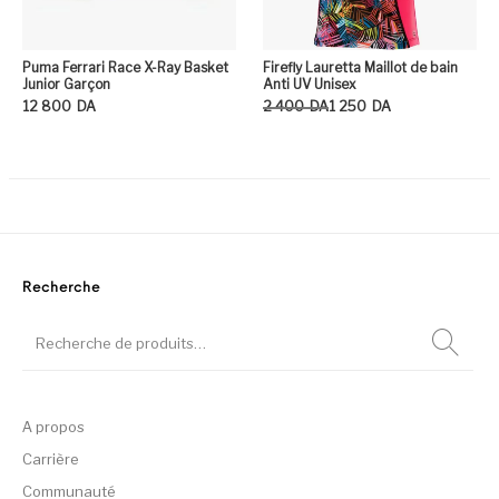
Puma Ferrari Race X-Ray Basket
Firefly Lauretta Maillot de bain
Junior Garçon
Anti UV Unisex
Le prix initial était : 2 400DA.
Le prix actuel est : 1 250DA.
12 800
DA
2 400
DA
1 250
DA
Ce produit a plusieurs variation
Ce
Recherche
A propos
Carrière
Communauté