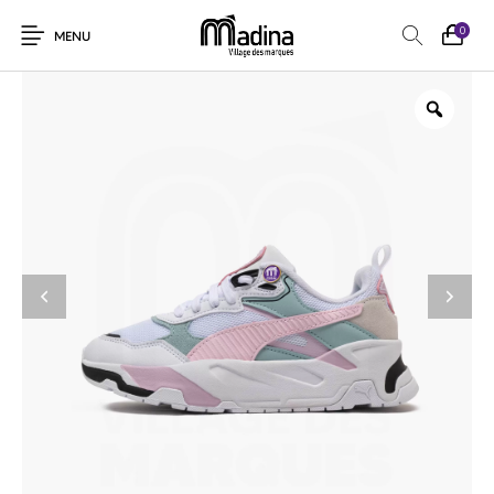
0
MENU