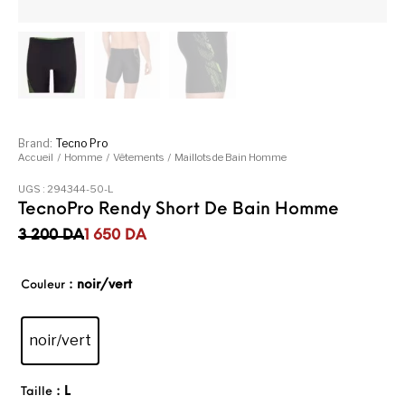
Brand:
Tecno Pro
Accueil
/
Homme
/
Vêtements
/
Maillots de Bain Homme
UGS :
294344-50-L
TecnoPro Rendy Short De Bain Homme
Le prix initial était : 3 200DA.
Le prix actuel est : 1 650DA.
3 200
DA
1 650
DA
: noir/vert
Couleur
noir/vert
: L
Taille