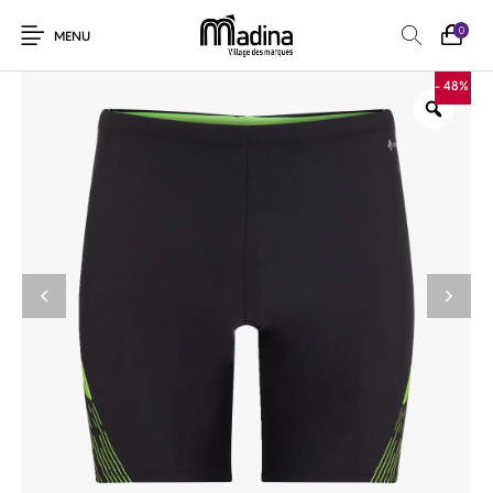
0
MENU
- 48%