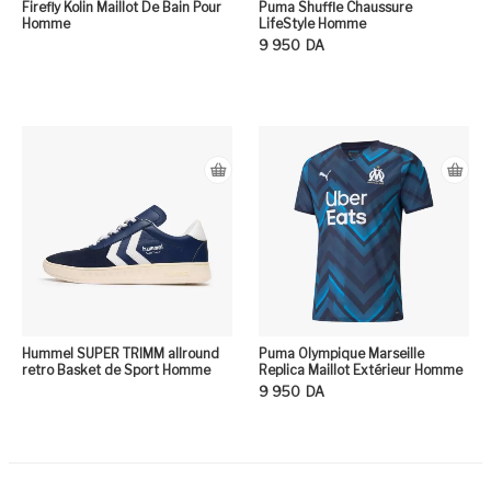
Firefly Kolin Maillot De Bain Pour
Puma Shuffle Chaussure
Homme
LifeStyle Homme
9 950
DA
Ce
Hummel SUPER TRIMM allround
Puma Olympique Marseille
retro Basket de Sport Homme
Replica Maillot Extérieur Homme
9 950
DA
Ce