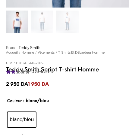
Brand:
Teddy Smith
Accueil
/
Homme
/
Vêtements
/
T-Shirts Et Débardeur Homme
UGS :
11016654D-202-L
Teddy Smith Script T-shirt Homme
(
35
avis client)
Noté
34
2.24
Le prix initial était : 2 950DA.
Le prix actuel est : 1 950DA.
2 950
DA
1 950
DA
sur 5
basé
sur
: blanc/bleu
Couleur
notati
ons
client
blanc/bleu