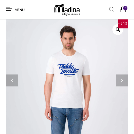
0
MENU
- 34%