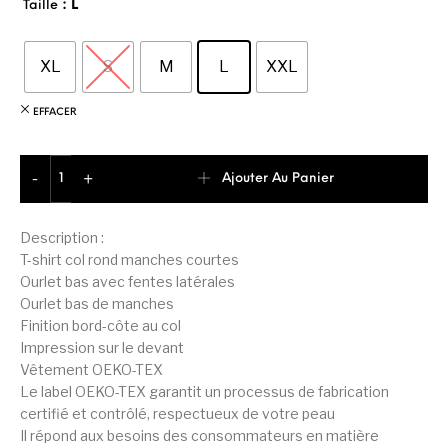
: L
Taille
XL
S
M
L
XXL
EFFACER
quantité de Teddy Smith Script T-shirt Homme
Ajouter Au Panier
-
+
Description :
T-shirt col rond manches courtes
Ourlet bas avec fentes latérales
Ourlet bas de manches
Finition bord-côte au col
Impression sur le devant
Vêtement OEKO-TEX
Le label OEKO-TEX garantit un processus de fabrication
certifié et contrôlé, respectueux de votre peau
Il répond aux besoins des consommateurs en matière