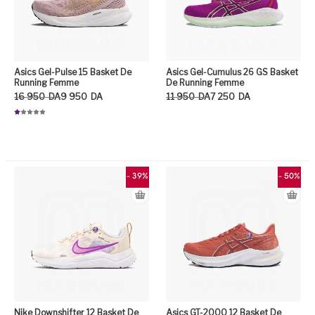
Asics Gel-Pulse 15 Basket De
Asics Gel-Cumulus 26 GS Basket
Running Femme
De Running Femme
Le prix initial était : 16 950DA.
Le prix actuel est : 9 950DA.
Le prix initial était : 11 950DA.
Le prix actuel est : 7 250DA.
16 950
DA
9 950
DA
11 950
DA
7 250
DA
N
ot
Ce
e
1.
0
Ce produit a plusieurs variation
0
su
r
5
- 39%
- 50%
Nike Downshifter 12 Basket De
Asics GT-2000 12 Basket De