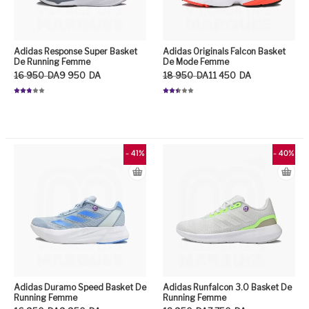
Adidas Response Super Basket
Adidas Originals Falcon Basket
De Running Femme
De Mode Femme
Le prix initial était : 16 950DA.
Le prix actuel est : 9 950DA.
Le prix initial était : 18 950DA.
Le prix actuel est : 11 450DA.
16 950
DA
9 950
DA
18 950
DA
11 450
DA
Note
Note
2.79
2.48
sur 5
sur 5
Ce produit a plusieurs variation
Ce
- 41%
- 40%
Adidas Duramo Speed Basket De
Adidas Runfalcon 3.0 Basket De
Running Femme
Running Femme