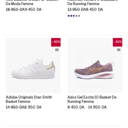
De Mode Femme
De Running Femme
Le prix initial était : 18 950DA.
Le prix actuel est : 9 450DA.
Le prix initial était : 13 950DA.
Le prix actuel est : 8 450DA.
18 950
DA
9 450
DA
13 950
DA
8 450
DA
Note
2.70
Ce produit a plusieurs variation
sur 5
Ce
- 40%
- 40%
Adidas Originals Stan Smith
Asics Gel Excite 10 Basket De
Basket Femme
Running Femme
Le prix initial était : 14 950DA.
Le prix actuel est : 8 950DA.
Plage de prix : 8 450DA à 14 950DA
–
14 950
DA
8 950
DA
8 450
DA
14 950
DA
Ce produit a plusieurs variation
Ce