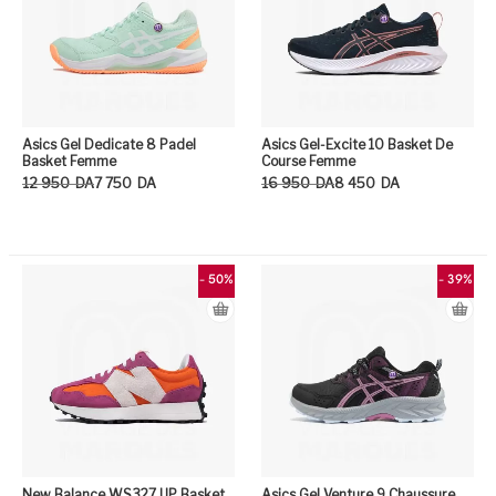
Asics Gel Dedicate 8 Padel
Asics Gel-Excite 10 Basket De
Basket Femme
Course Femme
Le prix initial était : 12 950DA.
Le prix actuel est : 7 750DA.
Le prix initial était : 16 950DA.
Le prix actuel est : 8 450DA.
12 950
DA
7 750
DA
16 950
DA
8 450
DA
Ce produit a plusieurs variation
Ce
- 50%
- 39%
New Balance WS327 UP Basket
Asics Gel Venture 9 Chaussure