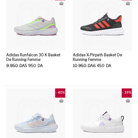
Adidas Runfalcon 30 K Basket
Adidas X-Plrpath Basket De
De Running Femme
Running Femme
Le prix initial était : 9 950DA.
Le prix actuel est : 5 950DA.
Le prix initial était : 10 950DA.
Le prix actuel est : 6 450DA.
9 950
DA
5 950
DA
10 950
DA
6 450
DA
Ce produit a plusieurs variation
Ce
- 40%
- 39%