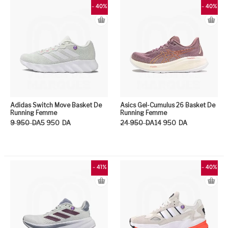
- 40%
- 40%
Adidas Switch Move Basket De
Asics Gel-Cumulus 26 Basket De
Running Femme
Running Femme
Le prix initial était : 9 950DA.
Le prix actuel est : 5 950DA.
Le prix initial était : 24 950DA.
Le prix actuel est : 14 950DA.
9 950
DA
5 950
DA
24 950
DA
14 950
DA
Ce produit a plusieurs variation
Ce
- 41%
- 40%