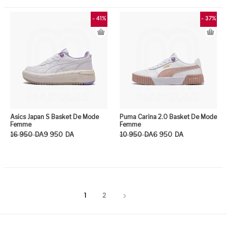
Ce produit a plusieurs variation
Ce
- 41%
- 37%
Asics Japan S Basket De Mode
Puma Carina 2.0 Basket De Mode
Femme
Femme
Le prix initial était : 16 950DA.
Le prix actuel est : 9 950DA.
Le prix initial était : 10 950DA.
Le prix actuel est : 6 950DA.
16 950
DA
9 950
DA
10 950
DA
6 950
DA
Ce produit a plusieurs variation
Ce
1
2