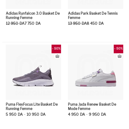
Adidas Runfalcon 3.0 Basket De
Adidas Park Basket De Tennis
Running Femme
Femme
Le prix initial était : 12 950DA.
Le prix actuel est : 7 750DA.
Le prix initial était : 13 950DA.
Le prix actuel est : 8 450DA.
12 950
DA
7 750
DA
13 950
DA
8 450
DA
Ce produit a plusieurs variation
Ce
- 50%
- 50%
Puma FlexFocus Lite Basket De
Puma Jada Renew Basket De
Running Femme
Mode Femme
Plage de prix : 5 950DA à 10 950DA
Plage de prix : 4 950DA à 9 950DA
–
–
5 950
DA
10 950
DA
4 950
DA
9 950
DA