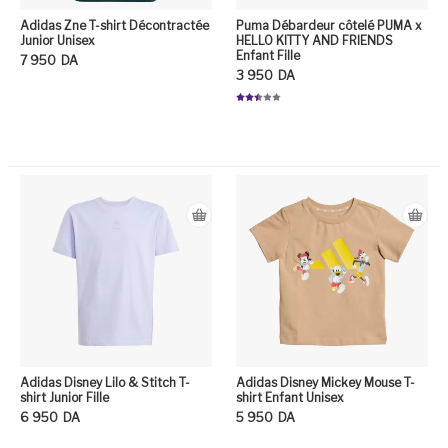
Adidas Zne T-shirt Décontractée
Puma Débardeur côtelé PUMA x
Junior Unisex
HELLO KITTY AND FRIENDS
Enfant Fille
7 950
DA
3 950
DA
Ce produit a plusieurs variation
Note
2.39
sur
5
Ce
Adidas Disney Lilo & Stitch T-
Adidas Disney Mickey Mouse T-
shirt Junior Fille
shirt Enfant Unisex
6 950
DA
5 950
DA