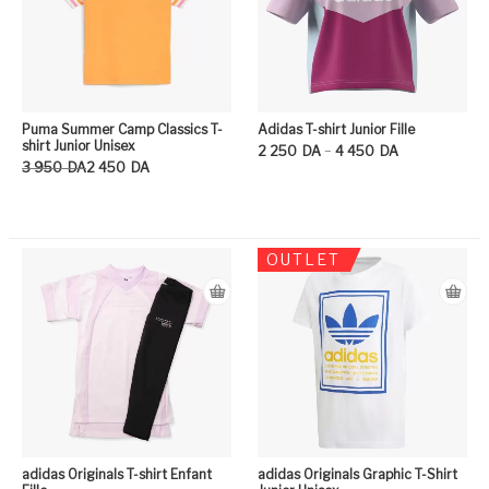
Puma Summer Camp Classics T-
Adidas T-shirt Junior Fille
shirt Junior Unisex
Plage de prix : 2 250DA à 4 450DA
–
2 250
DA
4 450
DA
Le prix initial était : 3 950DA.
Le prix actuel est : 2 450DA.
3 950
DA
2 450
DA
Ce
Ce produit a plusieurs variation
OUTLET
adidas Originals T-shirt Enfant
adidas Originals Graphic T-Shirt