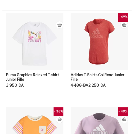
Ce produit a plusieurs variation
Ce
- 49%
Puma Graphics Relaxed T-shirt
Adidas T-Shirts Col Rond Junior
Junior Fille
Fille
Le prix initial était : 4 400DA.
Le prix actuel est : 2 250DA.
3 950
DA
4 400
DA
2 250
DA
Ce produit a plusieurs variation
Ce
- 38%
- 49%