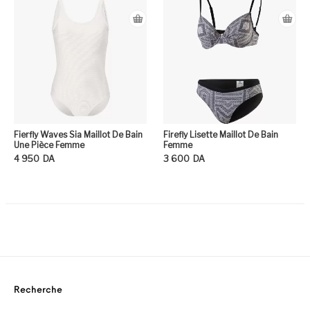
Fierfly Waves Sia Maillot De Bain
Firefly Lisette Maillot De Bain
Une Pièce Femme
Femme
4 950
DA
3 600
DA
Ce produit a plusieurs variation
Ce
Recherche