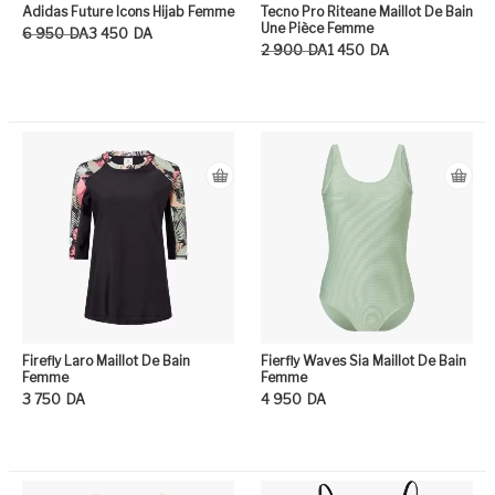
Adidas Future Icons Hijab Femme
Tecno Pro Riteane Maillot De Bain
Une Pièce Femme
Le prix initial était : 6 950DA.
Le prix actuel est : 3 450DA.
6 950
DA
3 450
DA
Le prix initial était : 2 900DA.
Le prix actuel est : 1 450DA.
2 900
DA
1 450
DA
Ce produit a plusieurs variation
Ce
Firefly Laro Maillot De Bain
Fierfly Waves Sia Maillot De Bain
Femme
Femme
3 750
DA
4 950
DA
Ce produit a plusieurs variation
Ce