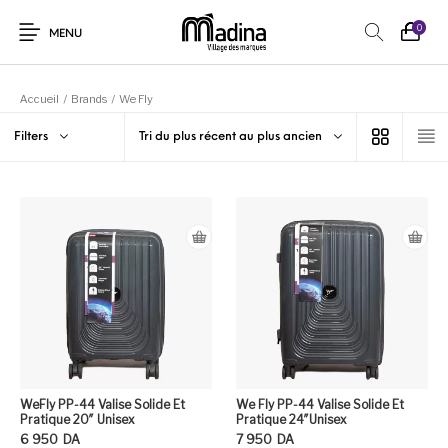
0
MENU
Accueil
/
Brands
/
We Fly
Filters
Tri du plus récent au plus ancien
WeFly PP-44 Valise Solide Et
We Fly PP-44 Valise Solide Et
Pratique 20″ Unisex
Pratique 24″Unisex
6 950
DA
7 950
DA