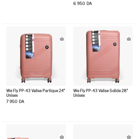
6 950
DA
Ce
We Fly PP-43 Valise Partique 24″
We Fly PP-43 Valise Solide 28″
Unisex
Unisex
7 950
DA
Ce produit a plusieurs variation