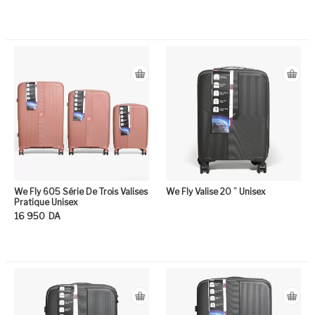
Ce produit a plusieurs variation
Ce
We Fly 605 Série De Trois Valises
We Fly Valise 20 ” Unisex
Pratique Unisex
16 950
DA
Ce produit a plusieurs variation