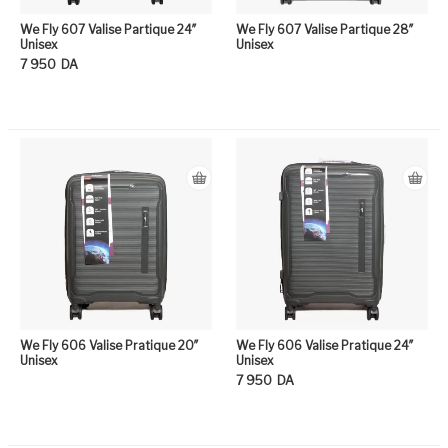
We Fly 607 Valise Partique 24″
We Fly 607 Valise Partique 28″
Unisex
Unisex
7 950
DA
Ce produit a plusieurs variation
We Fly 606 Valise Pratique 20″
We Fly 606 Valise Pratique 24″
Unisex
Unisex
7 950
DA
Ce