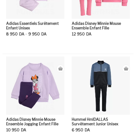
Adidas Essentiels Surêtement
Adidas Disney Minnie Mouse
Enfant Unisex
Ensemble Enfant Fille
Plage de prix : 8 950DA à 9 950DA
–
8 950
DA
9 950
DA
12 950
DA
Ce produit a plusieurs variation
Ce
Adidas Disney Minnie Mouse
Hummel HmlDALLAS
Ensemble Jogging Enfant Fille
Survêtement Junior Unisex
10 950
DA
6 950
DA