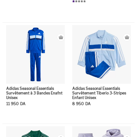
Note
2.29
N
sur
ot
5
e
Ce produit a plusieurs variation
1.
0
Ce
0
su
r
5
Adidas Seasonal Essentials
Adidas Seasonal Essentials
Survêtement à 3 Bandes Enafnt
Survêtement Tiberio 3-Stripes
Unisex
Enfant Unisex
11 950
DA
8 950
DA
Ce produit a plusieurs variation
Ce