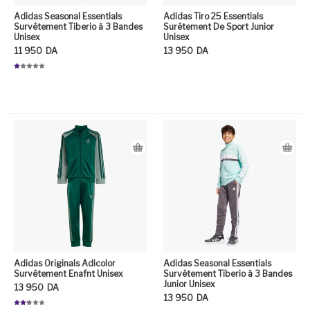
Adidas Seasonal Essentials
Adidas Tiro 25 Essentials
Survêtement Tiberio à 3 Bandes
Surêtement De Sport Junior
Unisex
Unisex
11 950
DA
13 950
DA
N
ot
Ce
e
1.
0
Ce produit a plusieurs variation
0
su
r
5
Adidas Originals Adicolor
Adidas Seasonal Essentials
Survêtement Enafnt Unisex
Survêtement Tiberio à 3 Bandes
Junior Unisex
13 950
DA
13 950
DA