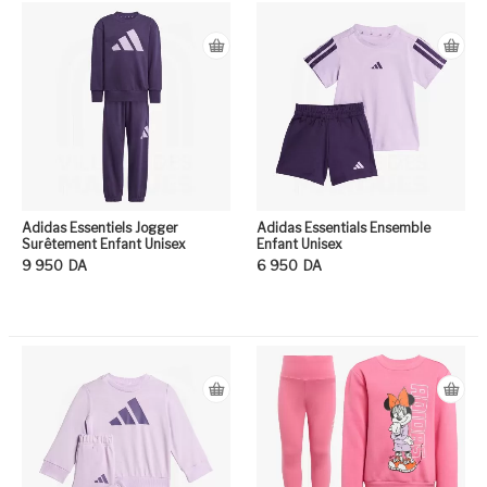
Adidas Essentiels Jogger
Adidas Essentials Ensemble
Surêtement Enfant Unisex
Enfant Unisex
9 950
DA
6 950
DA
Ce produit a plusieurs variation
Ce