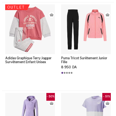
OUTLET
Adidas Graphique Terry Jogger
Puma Tricot Surêtement Junior
Survêtement Enfant Unisex
Fille
8 950
DA
Ce produit a plusieurs variation
N
ot
e
1.
0
Ce
0
su
r
5
- 50%
- 51%