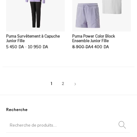
Puma Survêtement à Capuche
Puma Power Color Block
Junior Fille
Ensemble Junior Fille
Plage de prix : 5 450DA à 10 950DA
Le prix initial était : 8 900DA.
Le prix actuel est : 4 400DA.
–
5 450
DA
10 950
DA
8 900
DA
4 400
DA
Ce produit a plusieurs variation
Ce
1
2
Recherche