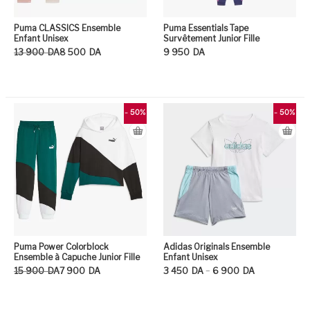
Puma CLASSICS Ensemble
Puma Essentials Tape
Enfant Unisex
Survêtement Junior Fille
Le prix initial était : 13 900DA.
Le prix actuel est : 8 500DA.
13 900
DA
8 500
DA
9 950
DA
Ce produit a plusieurs variation
Ce
- 50%
- 50%
Puma Power Colorblock
Adidas Originals Ensemble
Ensemble à Capuche Junior Fille
Enfant Unisex
Le prix initial était : 15 900DA.
Le prix actuel est : 7 900DA.
Plage de prix : 3 450DA à 6 900DA
–
15 900
DA
7 900
DA
3 450
DA
6 900
DA
Ce produit a plusieurs variation
Ce