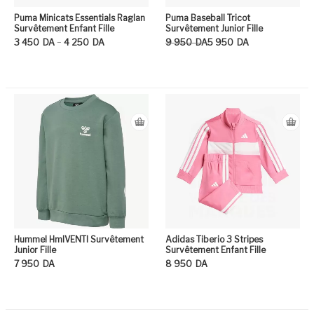
Puma Minicats Essentials Raglan
Puma Baseball Tricot
Survêtement Enfant Fille
Survêtement Junior Fille
Plage de prix : 3 450DA à 4 250DA
Le prix initial était : 9 950DA.
Le prix actuel est : 5 950DA.
–
3 450
DA
4 250
DA
9 950
DA
5 950
DA
Ce produit a plusieurs variation
Ce
Hummel HmlVENTI Survêtement
Adidas Tiberio 3 Stripes
Junior Fille
Survêtement Enfant Fille
7 950
DA
8 950
DA
Ce produit a plusieurs variation
Ce