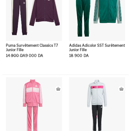
Puma Survêtement Classics T7
Adidas Adicolor SST Surêtement
Junior Fille
Junior Fille
Le prix initial était : 14 900DA.
Le prix actuel est : 9 000DA.
14 900
DA
9 000
DA
18 900
DA
Ce produit a plusieurs variation
Ce