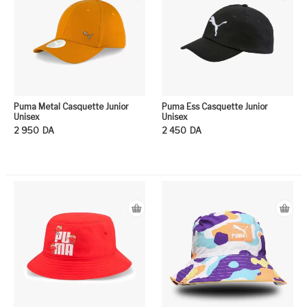
Puma Metal Casquette Junior
Puma Ess Casquette Junior
Unisex
Unisex
2 950
DA
2 450
DA
Ce produit a plusieurs variation
Ce