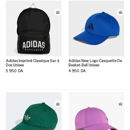
Adidas Imprimé Classique Sac à
Adidas New Logo Casquette De
Dos Unisex
Basket-Ball Unisex
5 950
DA
4 950
DA
Ce produit a plusieurs variation
Ce