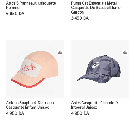
Asics 5 Panneaux Casquette
Puma Cat Essentials Metal
Homme
Casquette De Baseball Junio
Garçon
6 950
DA
3 450
DA
Ce produit a plusieurs variation
Ce
Adidas Snapback Dinosaure
Asics Casquette à Imprimé
Casquette Enfant Unisex
Intégral Unisex
4 950
DA
4 950
DA
Ce produit a plusieurs variation
Ce