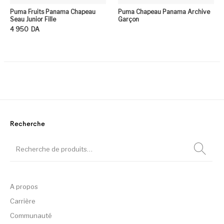
Puma Fruits Panama Chapeau
Puma Chapeau Panama Archive
Seau Junior Fille
Garçon
4 950
DA
Ce produit a plusieurs variation
Recherche
A propos
Carrière
Communauté