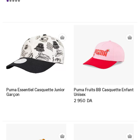
N
ot
e
1.
0
Ce produit a plusieurs variation
0
su
r
5
Puma Essentiel Casquette Junior
Puma Fruits BB Casquette Enfant
Garçon
Unisex
2 950
DA
Ce