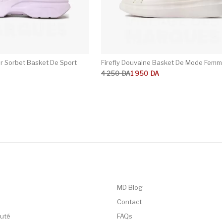
 Sorbet Basket De Sport
Firefly Douvaine Basket De Mode Fem
Le prix initial était : 4 250DA.
Le prix actuel est : 1 950DA.
4 250
DA
1 950
DA
MD Blog
Contact
uté
FAQs