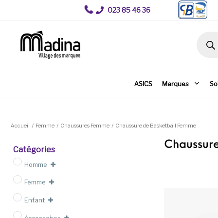
023 85 46 36
Recher
ASICS
Marques
So
Accueil
/
Femme
/
Chaussures Femme
/
Chaussure de Basketball Femme
Chaussur
Catégories
Homme
Femme
Enfant