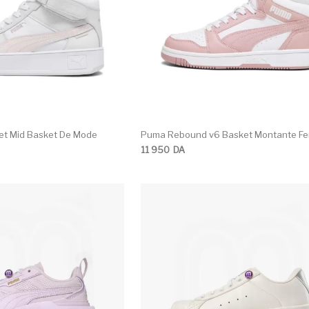
et Mid Basket De Mode
Puma Rebound v6 Basket Montante F
11 950
DA
Ce produit a plusieurs variations. Les opti
C