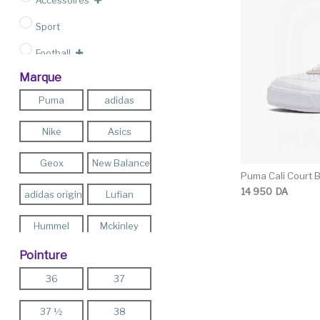
Accessoires
Sport
Football
Marque
Outlet
Puma
adidas
Nike
Asics
Geox
New Balance
Puma Cali Court
14 950
DA
adidas originals
Lufian
Hummel
Mckinley
Pointure
Pro -Touch
Energetics
36
37
Teddy Smith
Firefly
37 ½
38
FLO
Reebok