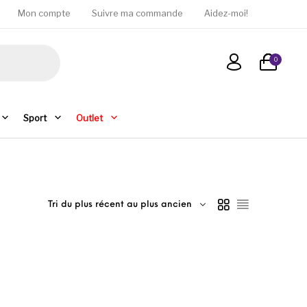
Mon compte
Suivre ma commande
Aidez-moi!
0
Sport
Outlet
Tri du plus récent au plus ancien
ons peuvent être choisies sur la page du produit
e produit a plusieurs variations. Les options peuvent être c
Ce produit a plusie