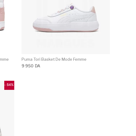
emme
Puma Tori Basket De Mode Femme
9 950
DA
- 54%
ons peuvent être choisies sur la page du produit
e produit a plusieurs variations. Les options peuvent être c