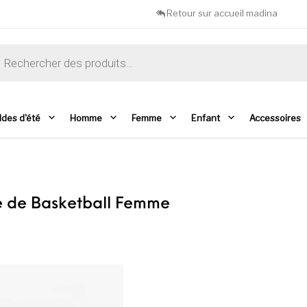
Retour sur accueil madina
che de produits
ldes d'été
Homme
Femme
Enfant
Accessoires
e de Basketball Femme
Ce produit a plusieurs variations. Les opti
C