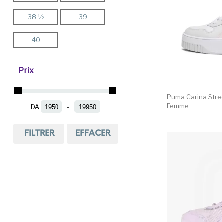
38 ½
39
We Fly
40
Prix
Puma Carina Stre
Femme
DA
-
Minimum Price
Maximum Price
FILTRER
EFFACER