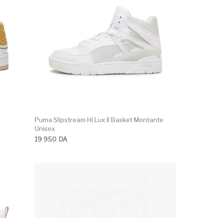
Puma Slipstream Hi Lux II Basket Montante
Unisex
19 950
DA
e produit a plusieurs variations. Les options peuvent être c
Ce produit a plusie