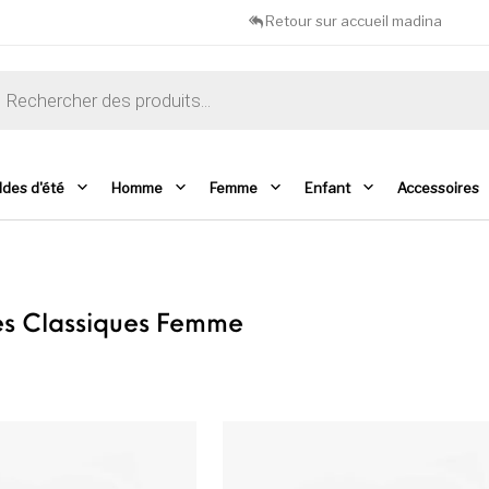
Retour sur accueil madina
che de produits
ldes d'été
Homme
Femme
Enfant
Accessoires
es Classiques Femme
Ce produit a plusieurs variations. Les opti
C