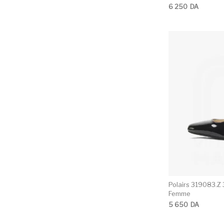
6 250
DA
Polairs 319083.Z 
Femme
5 650
DA