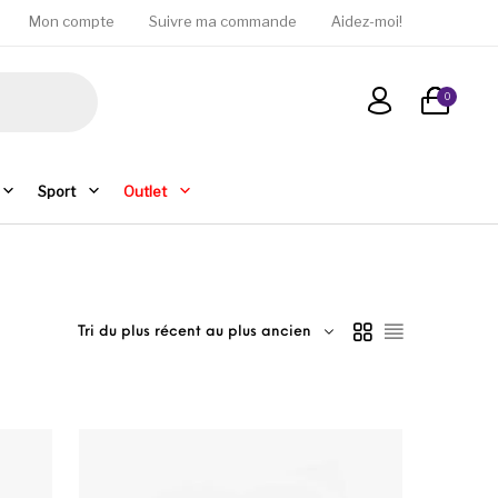
Mon compte
Suivre ma commande
Aidez-moi!
0
Sport
Outlet
Tri du plus récent au plus ancien
ons peuvent être choisies sur la page du produit
e produit a plusieurs variations. Les options peuvent être c
Ce produit a plusie