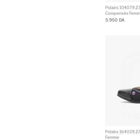
Polairs 104079.Z
Compensés Fem
5 950
DA
Polairs 164029.Z
Femme