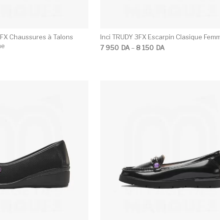
3FX Chaussures à Talons
Inci TRUDY 3FX Escarpin Clasique Fem
me
Plage de prix : 7 950DA à 8 150DA
7 950
DA
–
8 150
DA
Ce produit a plusieurs variations. Les opti
C