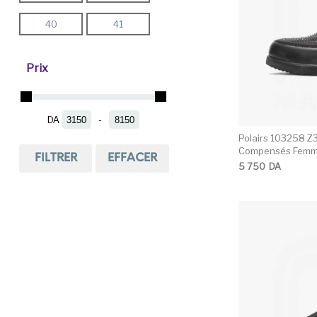
40
41
We Fly
Prix
DA
-
Minimum Price
Maximum Price
Polairs 103258.Z
Compensés Fem
FILTRER
EFFACER
5 750
DA