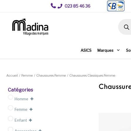
023 85 46 36
Recher
ASICS
Marques
So
Accueil
/
Femme
/
Chaussures Femme
/
Chaussures Classiques Femme
Chaussur
Catégories
Homme
Femme
Enfant