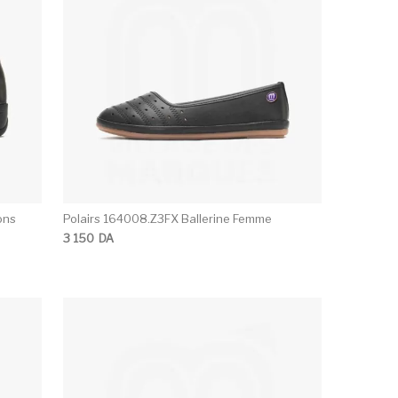
ons
Polairs 164008.Z3FX Ballerine Femme
3 150
DA
ons peuvent être choisies sur la page du produit
e produit a plusieurs variations. Les options peuvent être c