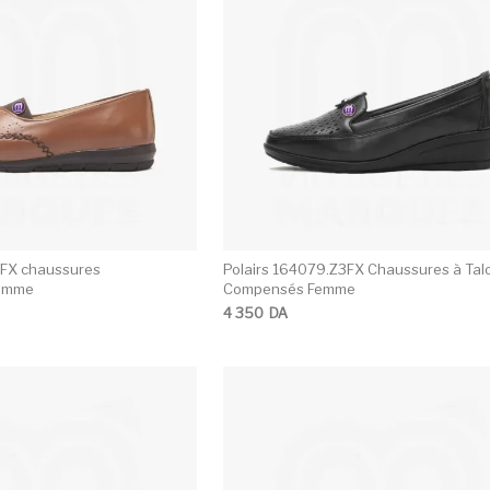
3FX chaussures
Polairs 164079.Z3FX Chaussures à Tal
Homme
Compensés Femme
4 350
DA
Ce produit a plusieurs variations. Les opti
C