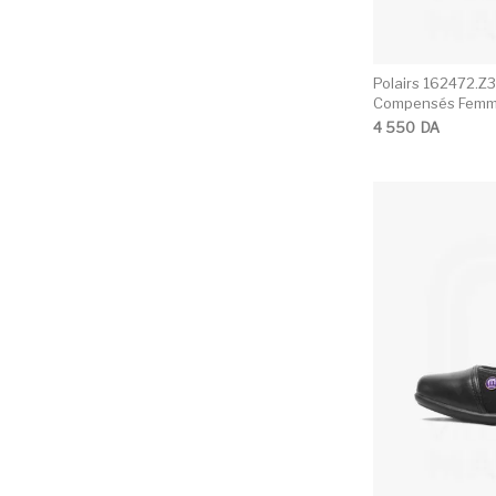
Polairs 162472.Z
Compensés Fem
4 550
DA