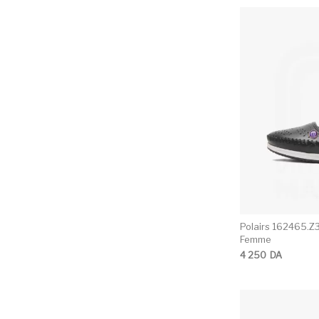
Polairs 162465.Z
Femme
4 250
DA