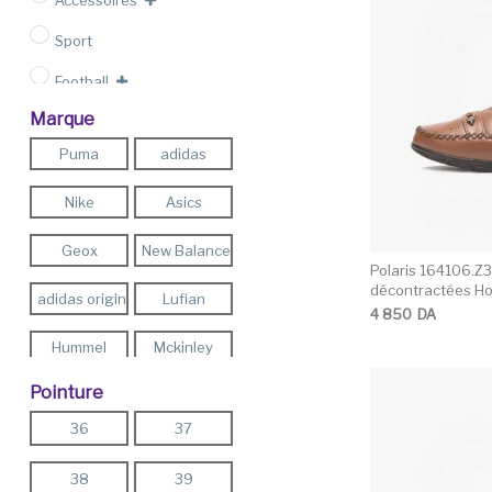
Accessoires
Sport
Football
Marque
Outlet
Puma
adidas
Nike
Asics
Geox
New Balance
Polaris 164106.Z
décontractées 
adidas originals
Lufian
4 850
DA
Hummel
Mckinley
Pointure
Pro -Touch
Energetics
36
37
Teddy Smith
Firefly
38
39
FLO
Reebok