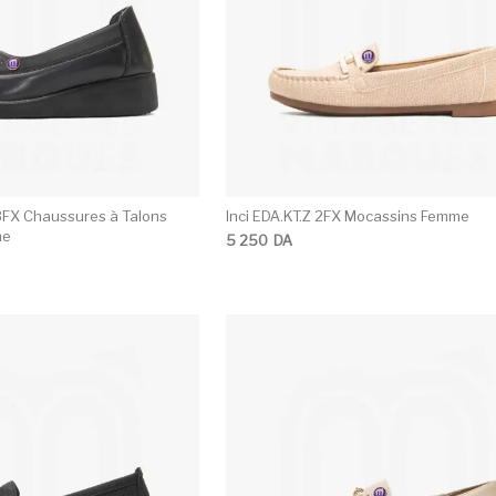
3FX Chaussures à Talons
Inci EDA.KT.Z 2FX Mocassins Femme
me
5 250
DA
Ce produit a plusieurs variations. Les opti
C