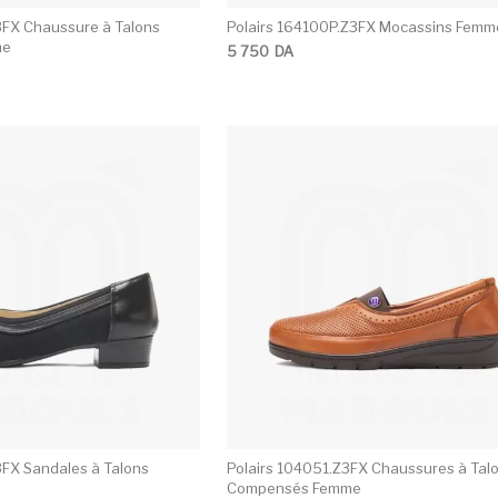
3FX Chaussure à Talons
Polairs 164100P.Z3FX Mocassins Femm
me
5 750
DA
Ce produit a plusieurs variations. Les opti
3FX Sandales à Talons
Polairs 104051.Z3FX Chaussures à Tal
Compensés Femme