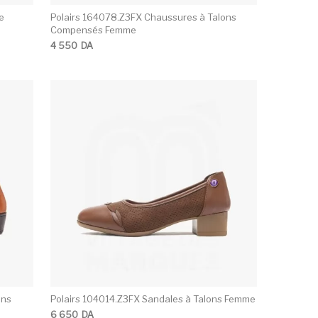
e
Polairs 164078.Z3FX Chaussures à Talons
Compensés Femme
4 550
DA
ons peuvent être choisies sur la page du produit
Ce produit a plusie
ons
Polairs 104014.Z3FX Sandales à Talons Femme
6 650
DA