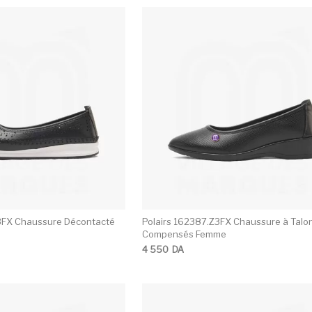
Ce produit a plusieurs variations. Les opti
C
3FX Chaussure Décontacté
Polairs 162387.Z3FX Chaussure à Talo
Compensés Femme
4 550
DA
Ce produit a plusieurs variations. Les opti
C