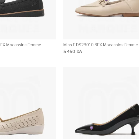
Z3FX Mocassins Femme
Miss F DS23010 3FX Mocassins Femme
5 450
DA
Ce produit a plusieurs variations. Les opti
C