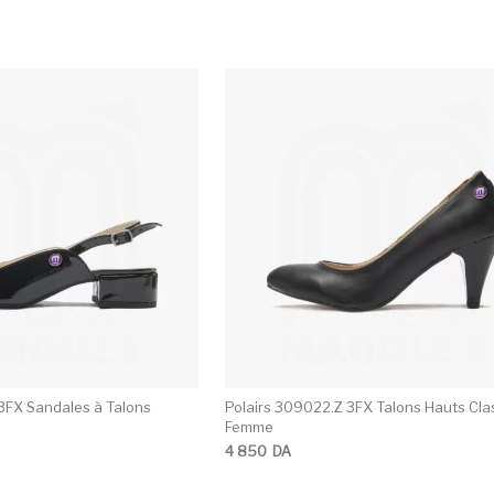
Ce produit a plusieurs variations. Les opti
C
3FX Sandales à Talons
Polairs 309022.Z 3FX Talons Hauts Cla
Femme
4 850
DA