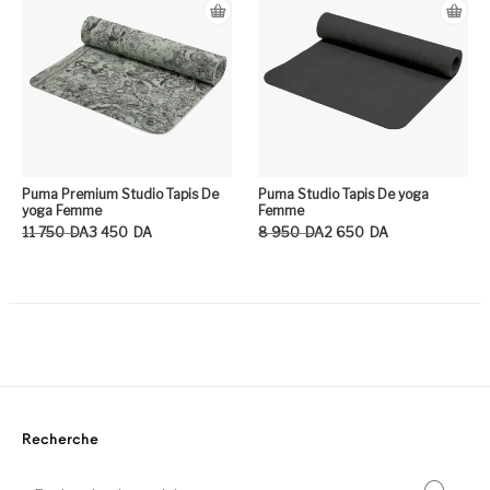
Puma Premium Studio Tapis De
Puma Studio Tapis De yoga
yoga Femme
Femme
Le prix initial était : 11 750DA.
Le prix actuel est : 3 450DA.
Le prix initial était : 8 950DA.
Le prix actuel est : 2 650DA.
11 750
DA
3 450
DA
8 950
DA
2 650
DA
Ce produit a plusieurs variation
Ce
Recherche