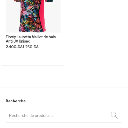
Firefly Lauretta Maillot de bain
Anti UV Unisex
Le prix initial était : 2 400DA.
Le prix actuel est : 1 250DA.
2 400
DA
1 250
DA
Ce produit a plusieurs variation
Recherche