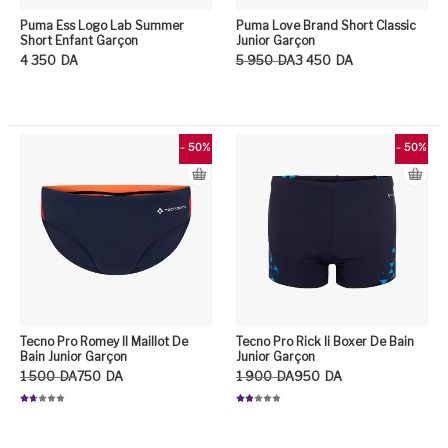
Puma Ess Logo Lab Summer
Puma Love Brand Short Classic
Short Enfant Garçon
Junior Garçon
Le prix initial était : 5 950DA.
Le prix actuel est : 3 450DA.
4 350
DA
5 950
DA
3 450
DA
Ce produit a plusieurs variation
Ce
- 50%
- 50%
Tecno Pro Romey II Maillot De
Tecno Pro Rick Ii Boxer De Bain
Bain Junior Garçon
Junior Garçon
Le prix initial était : 1 500DA.
Le prix actuel est : 750DA.
Le prix initial était : 1 900DA.
Le prix actuel est : 950DA.
1 500
DA
750
DA
1 900
DA
950
DA
Not
Not
e
e
1.7
1.8
1
8