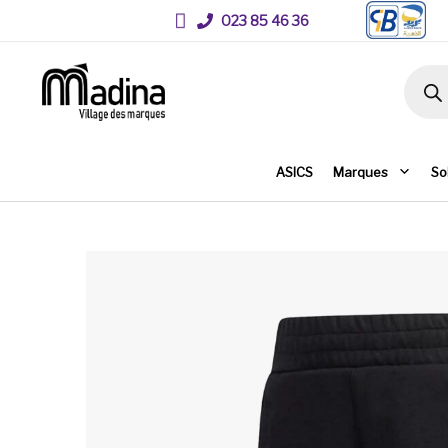
023 85 46 36
Recher
ASICS
Marques
So