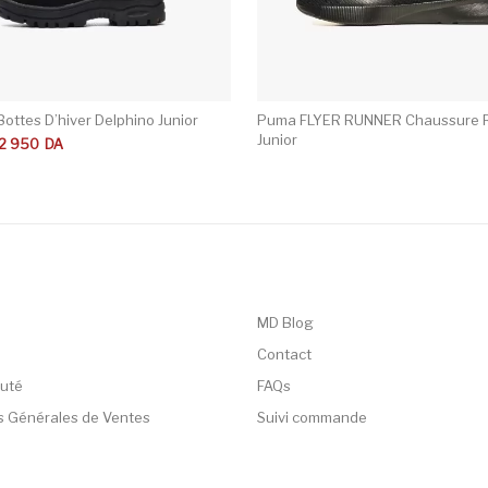
ottes D’hiver Delphino Junior
Puma FLYER RUNNER Chaussure 
Junior
tial était : 5 900DA.
tuel est : 2 950DA.
2 950
DA
MD Blog
Contact
uté
FAQs
s Générales de Ventes
Suivi commande