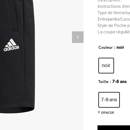
Instructions d’e
Type de fermetur
Entrejambe5 po
Style de Poche 
La coupe régulièr
: noir
Couleur
noir
: 7-8 ans
Taille
7-8 ans
EFFACER
quantité 