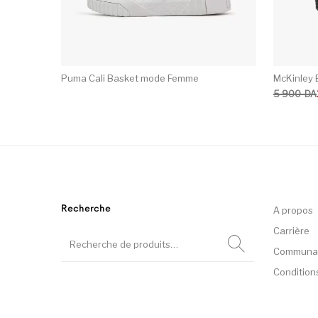
Puma Cali Basket mode Femme
McKinley B
Le prix ini
Le prix ac
5 900
DA
Recherche
A propos
Carrière
Communa
Condition