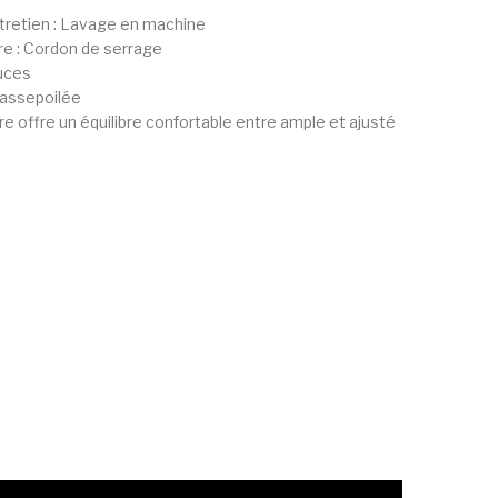
ntretien : Lavage en machine
e : Cordon de serrage
uces
passepoilée
e offre un équilibre confortable entre ample et ajusté
de adidas Short De Sport Junior Garçon