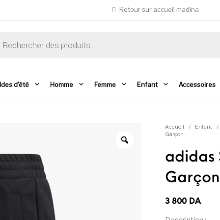
Retour sur accueil madina
che de produits
ldes d'été
Homme
Femme
Enfant
Accessoires
Accueil
/
Enfant
/
Garçon
adidas 
Garçon
3 800
DA
Description :