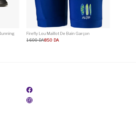
Running
Firefly Lou Maillot De Bain Garçon
Le prix initial était : 1 600DA.
Le prix actuel est : 850DA.
1 600
DA
850
DA