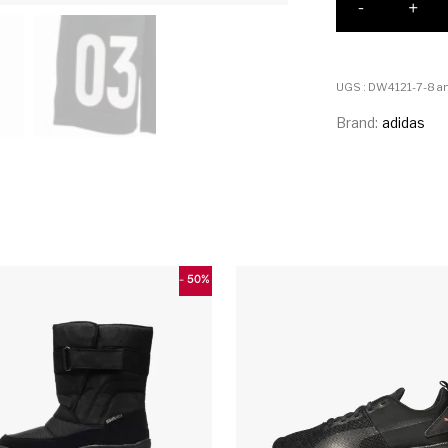
-
+
UGS :
DW4121-7-8 a
Brand:
adidas
- 50%
Ce produit a plusieurs variations. Les 