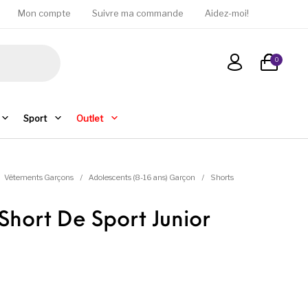
Mon compte
Suivre ma commande
Aidez-moi!
0
Sport
Outlet
Vêtements Garçons
/
Adolescents (8-16 ans) Garçon
/
Shorts
Short De Sport Junior