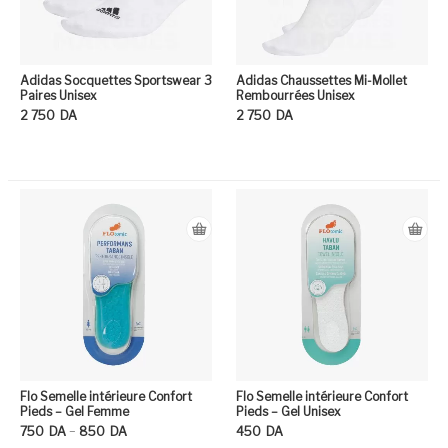
Adidas Socquettes Sportswear 3
Adidas Chaussettes Mi-Mollet
Paires Unisex
Rembourrées Unisex
2 750
DA
2 750
DA
Ce produit a plusieurs variation
Ce
Flo Semelle intérieure Confort
Flo Semelle intérieure Confort
Pieds – Gel Femme
Pieds – Gel Unisex
Plage de prix : 750DA à 850DA
–
750
DA
850
DA
450
DA