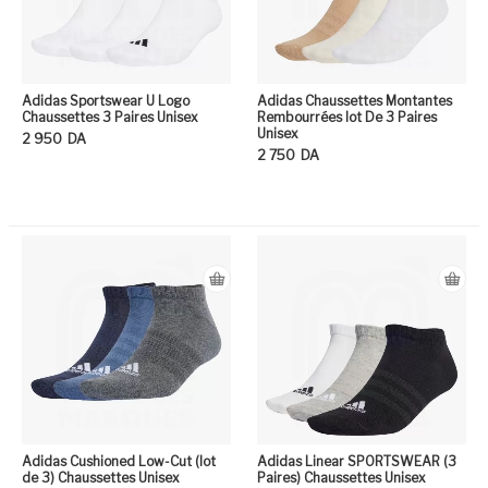
Adidas Sportswear U Logo
Adidas Chaussettes Montantes
Chaussettes 3 Paires Unisex
Rembourrées lot De 3 Paires
Unisex
2 950
DA
2 750
DA
Ce produit a plusieurs variation
Ce
Adidas Cushioned Low-Cut (lot
Adidas Linear SPORTSWEAR (3
de 3) Chaussettes Unisex
Paires) Chaussettes Unisex