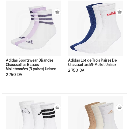
Adidas Sportswear 3Bandes
Adidas Lot de Trois Paires De
Chaussettes Basses
Chaussettes Mi-Mollet Unisex
Molletonnées (3 paires) Unisex
2 750
DA
2 750
DA
Ce
Ce produit a plusieurs variation