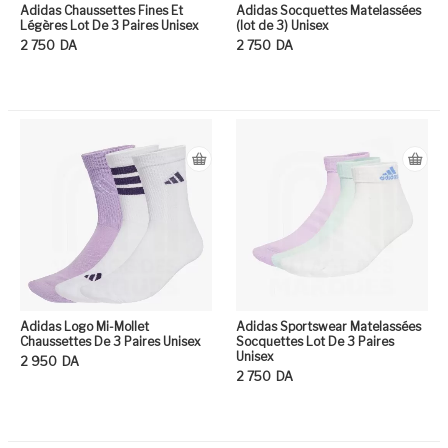
Adidas Chaussettes Fines Et
Adidas Socquettes Matelassées
Légères Lot De 3 Paires Unisex
(lot de 3) Unisex
2 750
DA
2 750
DA
Ce produit a plusieurs variation
Ce
Adidas Logo Mi-Mollet
Adidas Sportswear Matelassées
Chaussettes De 3 Paires Unisex
Socquettes Lot De 3 Paires
Unisex
2 950
DA
2 750
DA
Ce produit a plusieurs variation
Ce