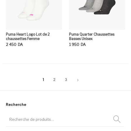
Puma Heart Logo Lot de 2
Puma Quarter Chaussettes
chaussettes Femme
Basses Unisex
2 450
DA
1 950
DA
Ce produit a plusieurs variation
Ce
1
2
3
Recherche