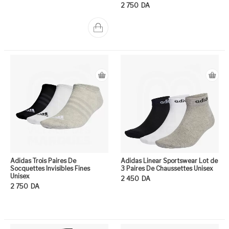
2 750
DA
Ce
Adidas Trois Paires De
Adidas Linear Sportswear Lot de
Socquettes Invisibles Fines
3 Paires De Chaussettes Unisex
Unisex
2 450
DA
2 750
DA
Ce
Ce produit a plusieurs variation