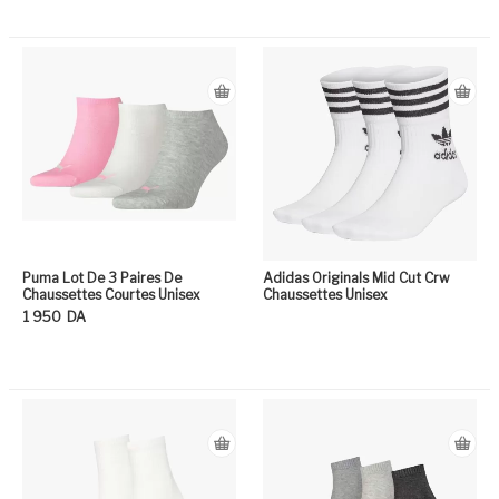
Ce
Puma Lot De 3 Paires De
Adidas Originals Mid Cut Crw
Chaussettes Courtes Unisex
Chaussettes Unisex
1 950
DA
Ce produit a plusieurs variation