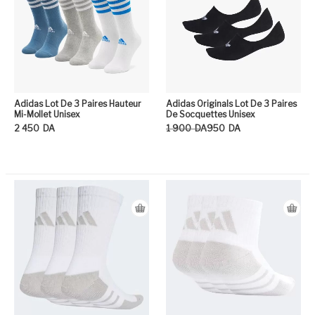
Adidas Lot De 3 Paires Hauteur
Adidas Originals Lot De 3 Paires
Mi-Mollet Unisex
De Socquettes Unisex
Le prix initial était : 1 900DA.
Le prix actuel est : 950DA.
2 450
DA
1 900
DA
950
DA
Ce produit a plusieurs variation
Ce