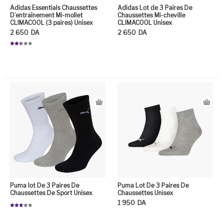
Adidas Essentials Chaussettes
Adidas Lot de 3 Paires De
D’entraînement Mi-mollet
Chaussettes Mi-cheville
CLIMACOOL (3 paires) Unisex
CLIMACOOL Unisex
2 650
DA
2 650
DA
Note
2.35
Ce
sur
5
Ce produit a plusieurs variation
Puma lot De 3 Paires De
Puma Lot De 3 Paires De
Chaussettes De Sport Unisex
Chaussettes Unisex
1 950
DA
Note
2.81
sur 5