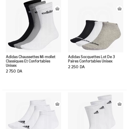
Adidas Chaussettes Mi-mollet
Adidas Socquettes Lot De 3
Classiques Et Confortables
Paires Confortables Unisex
Unisex
2 250
DA
2 750
DA
Ce
Ce produit a plusieurs variation