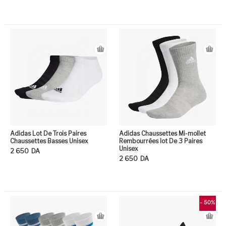
Ce produit a plusieurs variation
Ce
Adidas Lot De Trois Paires
Adidas Chaussettes Mi-mollet
Chaussettes Basses Unisex
Rembourrées lot De 3 Paires
Unisex
2 650
DA
2 650
DA
Ce produit a plusieurs variation
Ce
- 50%