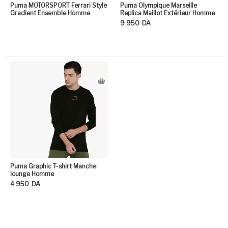
Puma MOTORSPORT Ferrari Style
Puma Olympique Marseille
Gradient Ensemble Homme
Replica Maillot Extérieur Homme
9 950
DA
Ce produit a plusieurs variation
Ce
Puma Graphic T-shirt Manche
lounge Homme
4 950
DA
Ce produit a plusieurs variation