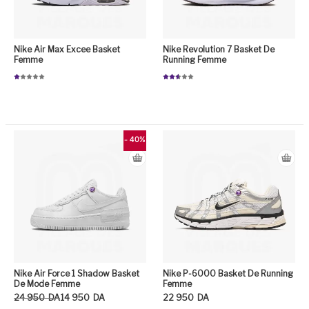
Nike Air Max Excee Basket
Nike Revolution 7 Basket De
Femme
Running Femme
N
Note
ot
2.52
e
sur 5
1.
0
Ce
0
su
r
5
- 40%
Nike Air Force 1 Shadow Basket
Nike P-6000 Basket De Running
De Mode Femme
Femme
Le prix initial était : 24 950DA.
Le prix actuel est : 14 950DA.
24 950
DA
14 950
DA
22 950
DA