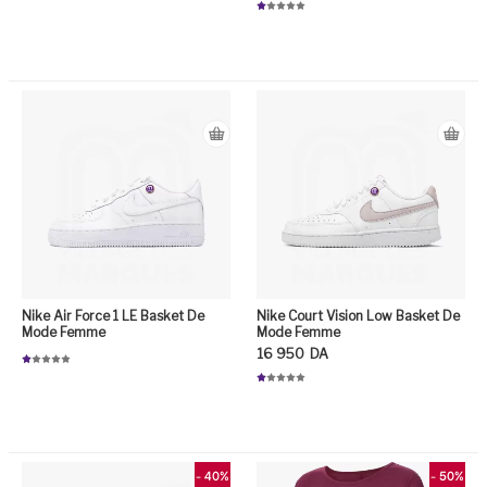
N
ot
Ce produit a plusieurs variation
e
1.
0
Ce
0
su
r
5
Nike Air Force 1 LE Basket De
Nike Court Vision Low Basket De
Mode Femme
Mode Femme
16 950
DA
N
ot
N
e
ot
1.
e
0
1.
0
0
su
Ce
0
r
su
5
r
5
- 40%
- 50%