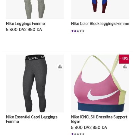
Nike Leggings Femme
Nike Color Block leggings Femme
Le prix initial était : 5 800DA.
Le prix actuel est : 2 950DA.
5 800
DA
2 950
DA
Note
2.29
sur
5
Ce produit a plusieurs variation
- 49%
Nike Essentiel Capri Leggings
Nike ICNCLSH Brassière Support
Femme
léger
Le prix initial était : 5 800DA.
Le prix actuel est : 2 950DA.
5 800
DA
2 950
DA