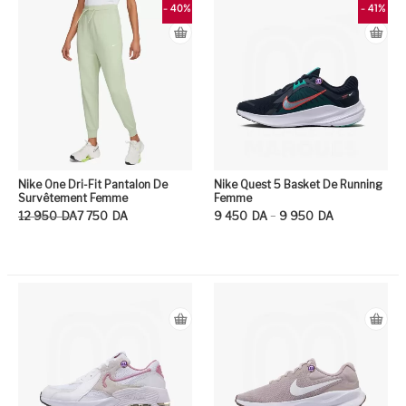
- 40%
- 41%
Nike One Dri-Fit Pantalon De
Nike Quest 5 Basket De Running
Survêtement Femme
Femme
Le prix initial était : 12 950DA.
Le prix actuel est : 7 750DA.
Plage de prix : 9 450DA à 9 950DA
–
12 950
DA
7 750
DA
9 450
DA
9 950
DA
Ce produit a plusieurs variation
Ce