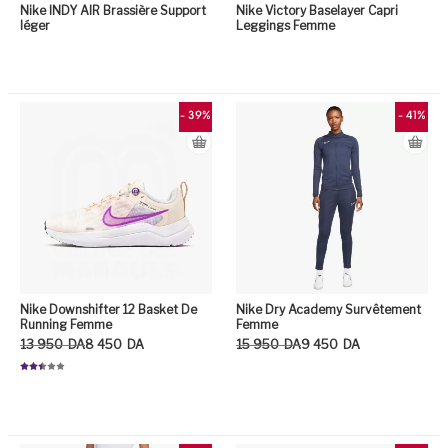
Nike INDY AIR Brassière Support
Nike Victory Baselayer Capri
léger
Leggings Femme
- 39%
- 41%
Nike Downshifter 12 Basket De
Nike Dry Academy Survêtement
Running Femme
Femme
Le prix initial était : 13 950DA.
Le prix actuel est : 8 450DA.
Le prix initial était : 15 950DA.
Le prix actuel est : 9 450DA.
13 950
DA
8 450
DA
15 950
DA
9 450
DA
Note
2.48
Ce
sur 5
Ce produit a plusieurs variation