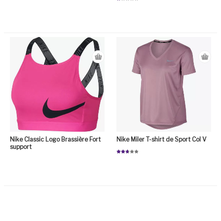
N
ot
e
1.
0
Ce
0
su
r
5
Nike Classic Logo Brassière Fort
Nike Miler T-shirt de Sport Col V
support
Note
2.70
sur 5