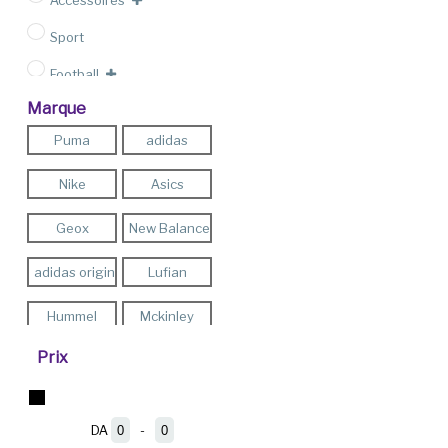
Accessoires
Sport
Football
Marque
Outlet
Puma
adidas
Nike
Asics
Geox
New Balance
adidas originals
Lufian
Hummel
Mckinley
Prix
Pro -Touch
Energetics
Teddy Smith
Firefly
DA
-
Minimum Price
Maximum Price
FLO
Reebok