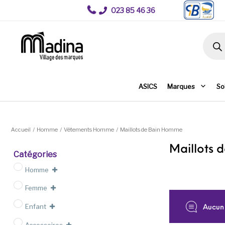
023 85 46 36
Recher
ASICS
Marques
So
Accueil
/
Homme
/
Vêtements Homme
/
Maillots de Bain Homme
Maillots
Catégories
Homme
Femme
Enfant
Aucun 