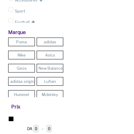
Accessoires
Sport
Football
Marque
Outlet
Puma
adidas
Nike
Asics
Geox
New Balance
adidas originals
Lufian
Hummel
Mckinley
Prix
Pro -Touch
Energetics
Teddy Smith
Firefly
DA
-
Minimum Price
Maximum Price
FLO
Reebok