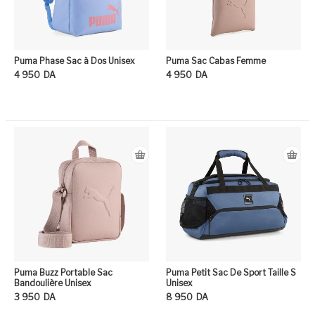
Puma Phase Sac à Dos Unisex
Puma Sac Cabas Femme
4 950
DA
4 950
DA
Ce produit a plusieurs variation
Ce
Puma Buzz Portable Sac
Puma Petit Sac De Sport Taille S
Bandoulière Unisex
Unisex
3 950
DA
8 950
DA