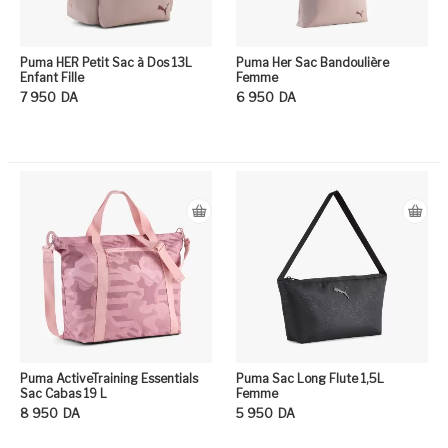
Puma HER Petit Sac à Dos 13L
Puma Her Sac Bandoulière
Enfant Fille
Femme
7 950
DA
6 950
DA
Ce produit a plusieurs variation
Ce
Puma ActiveTraining Essentials
Puma Sac Long Flute 1,5L
Sac Cabas 19 L
Femme
8 950
DA
5 950
DA