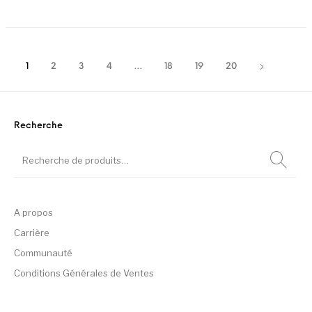
Ce produit a plusieurs variation
Ce
1
2
3
4
…
18
19
20
Recherche
A propos
Carrière
Communauté
Conditions Générales de Ventes