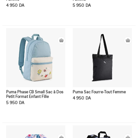
4 950
DA
5 950
DA
Ce produit a plusieurs variation
Ce
Puma Phase CB Small Sac à Dos
Puma Sac Fourre-Tout Femme
Petit Format Enfant Fille
4 950
DA
5 950
DA
Ce
Ce produit a plusieurs variation