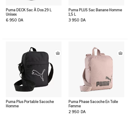
Puma DECK Sac À Dos 29 L
Puma PLUS Sac Banane Homme
Unisex
1,5 L
6 950
DA
3 950
DA
Ce produit a plusieurs variation
Ce
Puma Plus Portable Sacoche
Puma Phase Sacoche En Toile
Homme
Femme
2 950
DA
Ce