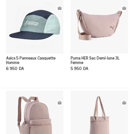
Asics 5 Panneaux Casquette
Puma HER Sac Demi-lune 3L
Homme
Femme
6 950
DA
5 950
DA
Ce produit a plusieurs variation
Ce