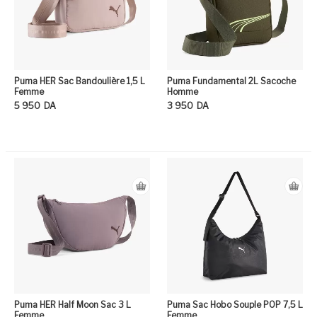
Puma HER Sac Bandoulière 1,5 L
Puma Fundamental 2L Sacoche
Femme
Homme
5 950
DA
3 950
DA
Ce produit a plusieurs variation
Ce
Puma HER Half Moon Sac 3 L
Puma Sac Hobo Souple POP 7,5 L
Femme
Femme