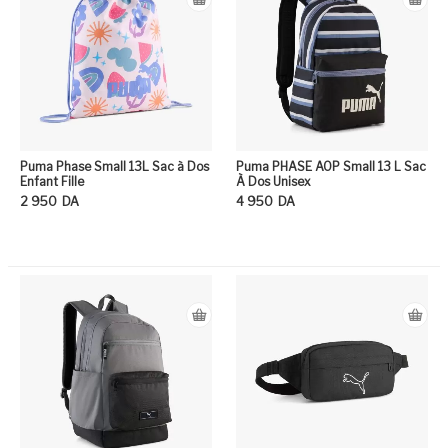
Puma Phase Small 13L Sac à Dos
Puma PHASE AOP Small 13 L Sac
Enfant Fille
À Dos Unisex
2 950
DA
4 950
DA
Ce produit a plusieurs variation
Ce