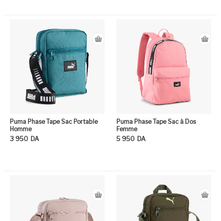
Ce produit a plusieurs variation
Ce
Puma Phase Tape Sac Portable
Puma Phase Tape Sac à Dos
Homme
Femme
3 950
DA
5 950
DA
Ce produit a plusieurs variation
Ce