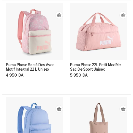
Puma Phase Sac à Dos Avec
Puma Phase 22L Petit Modèle
Motif Intégral 22 L Unisex
Sac De Sport Unisex
4 950
DA
5 950
DA
Ce produit a plusieurs variation
Ce