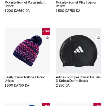
Mckinley Bonnet Malon Enfant
Mckinley Bonnet Mike II Junior
Unisex
Unisex
Le prix initial était : 1 200DA.
Le prix actuel est : 650DA.
Le prix initial était : 1 500DA.
Le prix actuel est : 750DA.
1 200
DA
650
DA
1 500
DA
750
DA
Ce produit a plusieurs variation
Ce
- 50%
Firefly Bonnet Makina II Junior
Adidas 3-Stripes Bonnet De Bain
Unisex
3-Stripes Enafnt Unisex
Le prix initial était : 1 500DA.
Le prix actuel est : 750DA.
1 500
DA
750
DA
2 250
DA
Ce produit a plusieurs variation
Ce