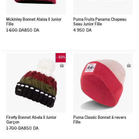
Mckinley Bonnet Alaisa II Junior
Puma Fruits Panama Chapeau
Fille
Seau Junior Fille
Le prix initial était : 1 600DA.
Le prix actuel est : 850DA.
1 600
DA
850
DA
4 950
DA
Ce produit a plusieurs variation
Ce
- 50%
Firefly Bonnet Abela II Junior
Puma Classic Bonnet à revers
Garçon
Fille
Le prix initial était : 1 700DA.
Le prix actuel est : 850DA.
1 700
DA
850
DA