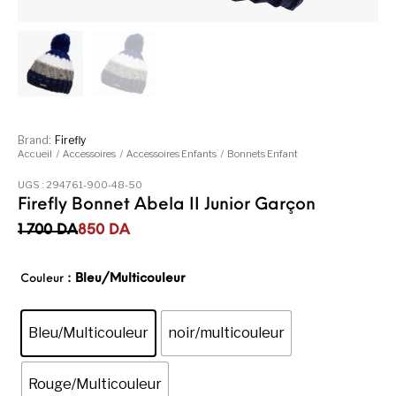
Brand:
Firefly
Accueil
/
Accessoires
/
Accessoires Enfants
/
Bonnets Enfant
UGS :
294761-900-48-50
Firefly Bonnet Abela II Junior Garçon
Le prix initial était : 1 700DA.
Le prix actuel est : 850DA.
1 700
DA
850
DA
: Bleu/Multicouleur
Couleur
Bleu/Multicouleur
noir/multicouleur
Rouge/Multicouleur