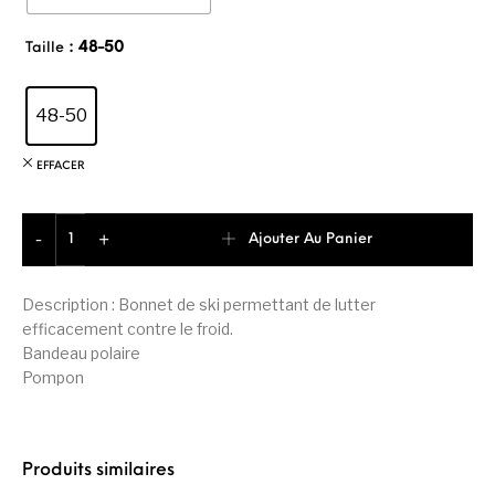
: 48-50
Taille
48-50
EFFACER
quantité de Firefly Bonnet Abela II Junior Garçon
Ajouter Au Panier
-
+
Description : Bonnet de ski permettant de lutter
efficacement contre le froid.
Bandeau polaire
Pompon
Produits similaires