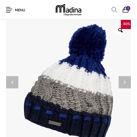
0
MENU
- 50%