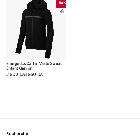
- 50%
Energetics Carter Veste Sweat
Enfant Garçon
Le prix initial était : 3 900DA.
Le prix actuel est : 1 950DA.
3 900
DA
1 950
DA
Ce produit a plusieurs variation
Recherche