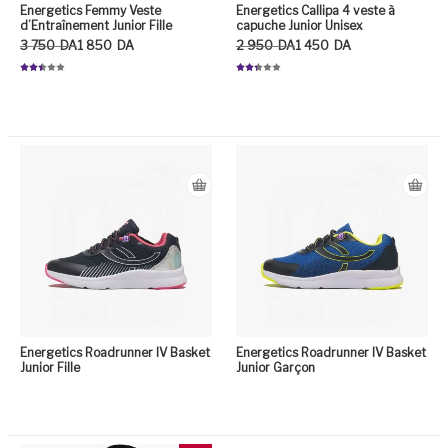
Energetics Femmy Veste
Energetics Callipa 4 veste à
d’Entraînement Junior Fille
capuche Junior Unisex
Le prix initial était : 3 750DA.
Le prix actuel est : 1 850DA.
Le prix initial était : 2 950DA.
Le prix actuel est : 1 450DA.
3 750
DA
1 850
DA
2 950
DA
1 450
DA
Note
Note
2.46
2.38
sur 5
sur
5
Ce produit a plusieurs variation
Ce
Energetics Roadrunner IV Basket
Energetics Roadrunner IV Basket
Junior Fille
Junior Garçon