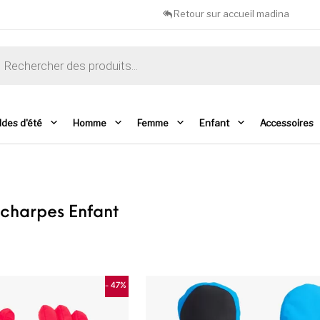
Retour sur accueil madina
che de produits
ldes d'été
Homme
Femme
Enfant
Accessoires
Echarpes Enfant
- 47%
Ce produit a plusieurs variations. Les opti
C