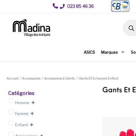
023 85 46 36
Recher
ASICS
Marques
So
Accueil
/
Accessoires
/
Accessoires Enfants
/
Gants Et Echarpes Enfant
Gants Et 
Catégories
Homme
Femme
Enfant