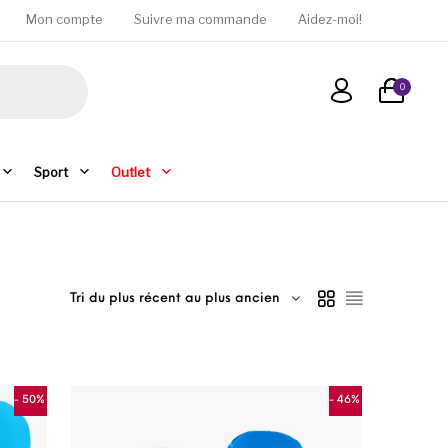
Mon compte
Suivre ma commande
Aidez-moi!
0
Sport
Outlet
Tri du plus récent au plus ancien
- 50%
- 46%
ons peuvent être choisies sur la page du produit
e produit a plusieurs variations. Les options peuvent être c
Ce produit a plusie