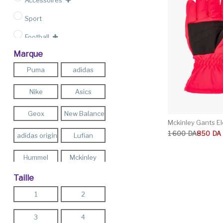
Accessoires
Sport
Football
Marque
Outlet
Puma
adidas
Nike
Asics
Geox
New Balance
Mckinley Gants Elo
Le prix initial étai
Le prix actuel est
1 600
DA
850
DA
adidas originals
Lufian
Hummel
Mckinley
Taille
Pro -Touch
Energetics
1
2
Teddy Smith
Firefly
3
4
FLO
Reebok