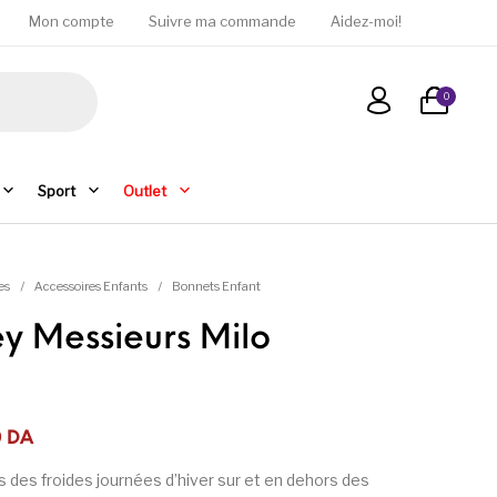
Mon compte
Suivre ma commande
Aidez-moi!
0
Sport
Outlet
es
/
Accessoires Enfants
/
Bonnets Enfant
y Messieurs Milo
était : 2 200DA.
est : 1 250DA.
0
DA
s des froides journées d’hiver sur et en dehors des