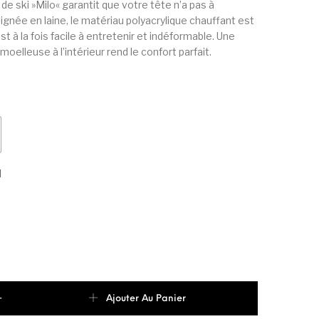
 de ski »Milo« garantit que votre tête n’a pas à
ignée en laine, le matériau polyacrylique chauffant est
est à la fois facile à entretenir et indéformable. Une
moelleuse à l’intérieur rend le confort parfait.
d
de Mckinley Messieurs Milo Garçon
+
Ajouter Au Panier