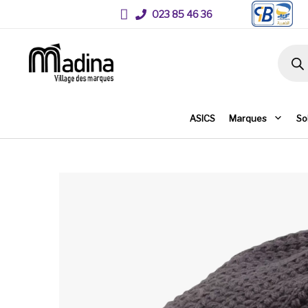
023 85 46 36
Recher
ASICS
Marques
So