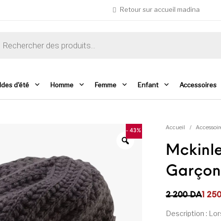
Retour sur accueil madina
che de produits
ldes d'été
Homme
Femme
Enfant
Accessoires
Accueil
/
Accessoir
- 43%
Mckinle
Garçon
Le prix initial 
Le prix actuel 
2 200
DA
1 25
Description : Lor