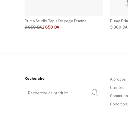
Puma Studio Tapis De yoga Femme
Puma Prim
Le prix initial était : 8 950DA.
Le prix actuel est : 2 650DA.
8 950
DA
2 650
DA
5 800
DA
Recherche
A propos
Carrière
Communa
Condition