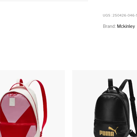
UGS :
250426-046-S
Brand:
Mckinley
urs variations. Les options peuvent être choisies sur la pag
Ce produit a plusieurs variations. Les 