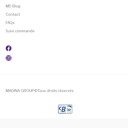
MD Blog
Contact
FAQs
Suivi commande
MADINA GROUP©Tous droits réservés
ş
|
porno
|
cocuk pornosu
|
sexs
|
porno
|
cocuk pornosu
|
po