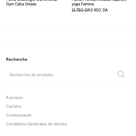
Gym Caba Unisex
yoga Femme
Le prix initial était : 11 750DA.
Le prix actuel est : 3 450DA.
11 750
DA
3 450
DA
Ce
Recherche
A propos
Carrière
Communauté
Conditions Générales de Ventes