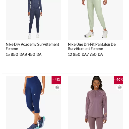
Nike Dry Academy Survêtement
Nike One Dri-Fit Pantalon De
Femme
Survêtement Femme
Le prix initial était : 15 950DA.
Le prix actuel est : 9 450DA.
Le prix initial était : 12 950DA.
Le prix actuel est : 7 750DA.
15 950
DA
9 450
DA
12 950
DA
7 750
DA
Ce produit a plusieurs variation
Ce
- 41%
- 40%