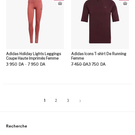
Adidas Holiday Lights Leggings
Adidas Icons T-shirt De Running
Coupe Haute Imprimés Femme
Femme
Plage de prix : 3 950DA à 7 950DA
Le prix initial était : 7 450DA.
Le prix actuel est : 3 750DA.
–
3 950
DA
7 950
DA
7 450
DA
3 750
DA
Ce produit a plusieurs variation
Ce
1
2
3
Recherche