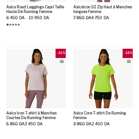
Asics Road Leggings Capri Taille
AsicsIcon 1/2 Zip Haut à Manches
Haute De Running Femme
longues Femme
Plage de prix : 6 450DA à 10 950DA
Le prix initial était : 7 950DA.
Le prix actuel est : 4 750DA.
–
6 450
DA
10 950
DA
7 950
DA
4 750
DA
N
ot
Ce
e
1.
0
Ce produit a plusieurs variation
0
su
r
5
- 42%
- 38%
Asics Icon T-shirt à Manches
Asics Core T-shirt De Running
Courtes De Running Femme
Femme
Le prix initial était : 5 950DA.
Le prix actuel est : 3 450DA.
Le prix initial était : 3 950DA.
Le prix actuel est : 2 450DA.
5 950
DA
3 450
DA
3 950
DA
2 450
DA