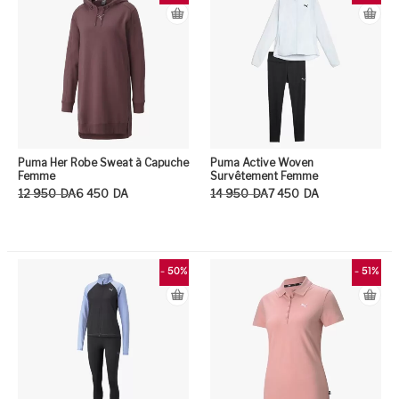
Puma Her Robe Sweat à Capuche
Puma Active Woven
Femme
Survêtement Femme
Le prix initial était : 12 950DA.
Le prix actuel est : 6 450DA.
Le prix initial était : 14 950DA.
Le prix actuel est : 7 450DA.
12 950
DA
6 450
DA
14 950
DA
7 450
DA
Ce produit a plusieurs variation
Ce
- 50%
- 51%