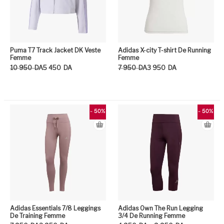
Puma T7 Track Jacket DK Veste
Adidas X-city T-shirt De Running
Femme
Femme
Le prix initial était : 10 950DA.
Le prix actuel est : 5 450DA.
Le prix initial était : 7 950DA.
Le prix actuel est : 3 950DA.
10 950
DA
5 450
DA
7 950
DA
3 950
DA
Ce produit a plusieurs variation
Ce
- 50%
- 50%
Adidas Essentials 7/8 Leggings
Adidas Own The Run Legging
De Training Femme
3/4 De Running Femme