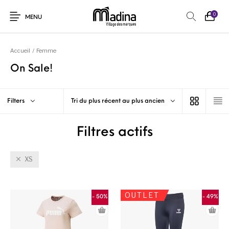
0
MENU
Accueil
/
Femme
On Sale!
Filters
Tri du plus récent au plus ancien
Filtres actifs
XS
OUTLET
- 50%
- 49%