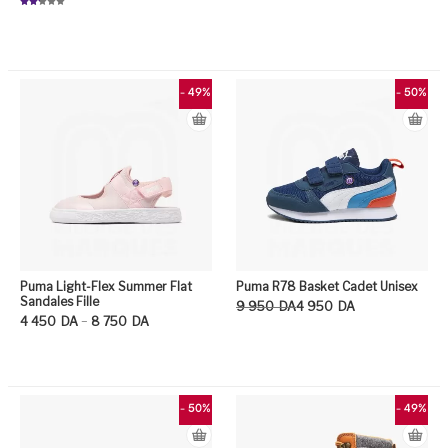
Note
2.19
Ce
sur
5
Ce produit a plusieurs variation
- 49%
- 50%
Puma Light-Flex Summer Flat
Puma R78 Basket Cadet Unisex
Sandales Fille
Le prix initial était : 9 950DA.
Le prix actuel est : 4 950DA.
9 950
DA
4 950
DA
Plage de prix : 4 450DA à 8 750DA
–
4 450
DA
8 750
DA
Ce
Ce produit a plusieurs variation
- 50%
- 49%