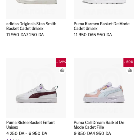
adidas Originals Stan Smith
Puma Karmen Basket De Mode
Basket Cadet Unisex
Cadet Unisex
Le prix initial était : 11 950DA.
Le prix actuel est : 7 250DA.
Le prix initial était : 11 950DA.
Le prix actuel est : 5 950DA.
11 950
DA
7 250
DA
11 950
DA
5 950
DA
Ce produit a plusieurs variation
Ce
- 39%
- 50%
Puma Rickie Basket Enfant
Puma Cali Dream Basket De
Unisex
Mode Cadet Fille
Plage de prix : 4 250DA à 6 950DA
Le prix initial était : 9 950DA.
Le prix actuel est : 4 950DA.
–
4 250
DA
6 950
DA
9 950
DA
4 950
DA