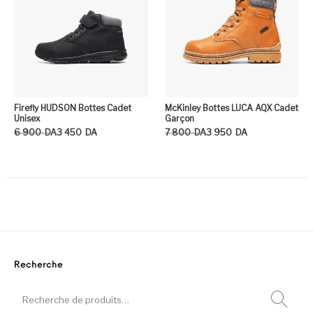
Firefly HUDSON Bottes Cadet
McKinley Bottes LUCA AQX Cadet
Unisex
Garçon
Le prix initial était : 6 900DA.
Le prix actuel est : 3 450DA.
Le prix initial était : 7 800DA.
Le prix actuel est : 3 950DA.
6 900
DA
3 450
DA
7 800
DA
3 950
DA
Ce produit a plusieurs variation
Ce
Recherche