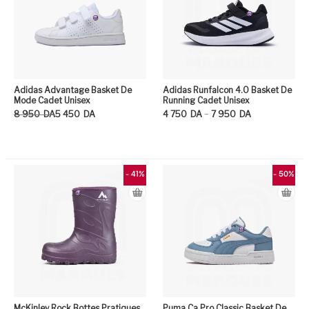
Adidas Advantage Basket De
Adidas Runfalcon 4.0 Basket De
Mode Cadet Unisex
Running Cadet Unisex
Le prix initial était : 8 950DA.
Le prix actuel est : 5 450DA.
Plage de prix : 4 750DA à 7 950DA
–
8 950
DA
5 450
DA
4 750
DA
7 950
DA
Ce produit a plusieurs variation
Ce
- 41%
- 50%
McKinley Rock Bottes Pratiques
Puma Ca Pro Classic Basket De