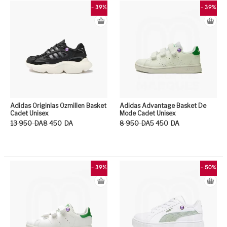
- 39%
- 39%
Adidas Originlas Ozmillen Basket
Adidas Advantage Basket De
Cadet Unisex
Mode Cadet Unisex
Le prix initial était : 13 950DA.
Le prix actuel est : 8 450DA.
Le prix initial était : 8 950DA.
Le prix actuel est : 5 450DA.
13 950
DA
8 450
DA
8 950
DA
5 450
DA
Ce produit a plusieurs variation
Ce
- 39%
- 50%