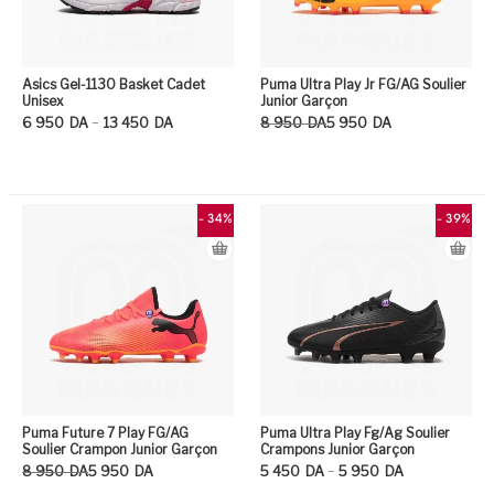
Asics Gel-1130 Basket Cadet
Puma Ultra Play Jr FG/AG Soulier
Unisex
Junior Garçon
Plage de prix : 6 950DA à 13 450DA
Le prix initial était : 8 950DA.
Le prix actuel est : 5 950DA.
–
6 950
DA
13 450
DA
8 950
DA
5 950
DA
Ce produit a plusieurs variation
Ce
- 34%
- 39%
Puma Future 7 Play FG/AG
Puma Ultra Play Fg/Ag Soulier
Soulier Crampon Junior Garçon
Crampons Junior Garçon
Le prix initial était : 8 950DA.
Le prix actuel est : 5 950DA.
Plage de prix : 5 450DA à 5 950DA
–
8 950
DA
5 950
DA
5 450
DA
5 950
DA