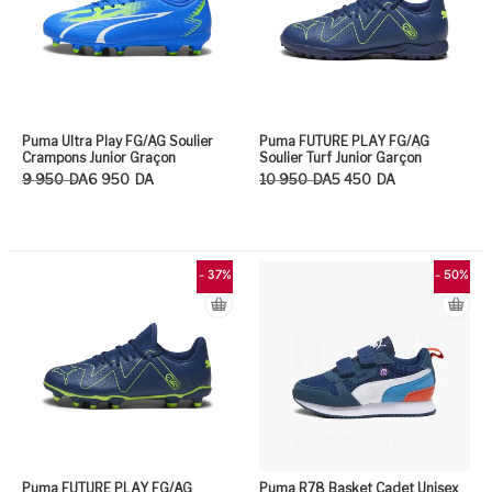
Puma Ultra Play FG/AG Soulier
Puma FUTURE PLAY FG/AG
Crampons Junior Graçon
Soulier Turf Junior Garçon
Le prix initial était : 9 950DA.
Le prix actuel est : 6 950DA.
Le prix initial était : 10 950DA.
Le prix actuel est : 5 450DA.
9 950
DA
6 950
DA
10 950
DA
5 450
DA
Ce produit a plusieurs variation
Ce
- 37%
- 50%
Puma FUTURE PLAY FG/AG
Puma R78 Basket Cadet Unisex