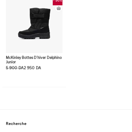
- 50%
McKinley Bottes D’hiver Delphino
Junior
Le prix initial était : 5 900DA.
Le prix actuel est : 2 950DA.
5 900
DA
2 950
DA
Ce produit a plusieurs variation
Recherche