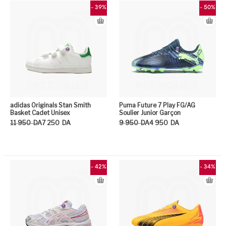
- 39%
- 50%
adidas Originals Stan Smith
Puma Future 7 Play FG/AG
Basket Cadet Unisex
Soulier Junior Garçon
Le prix initial était : 11 950DA.
Le prix actuel est : 7 250DA.
Le prix initial était : 9 950DA.
Le prix actuel est : 4 950DA.
11 950
DA
7 250
DA
9 950
DA
4 950
DA
Ce produit a plusieurs variation
Ce
- 42%
- 34%