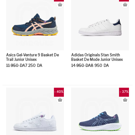
Asics Gel-Venture 9 Basket De
Adidas Originals Stan Smith
Trail Junior Unisex
Basket De Mode Junior Unisex
Le prix initial était : 11 950DA.
Le prix actuel est : 7 250DA.
Le prix initial était : 14 950DA.
Le prix actuel est : 8 950DA.
11 950
DA
7 250
DA
14 950
DA
8 950
DA
Ce produit a plusieurs variation
Ce
- 40%
- 37%