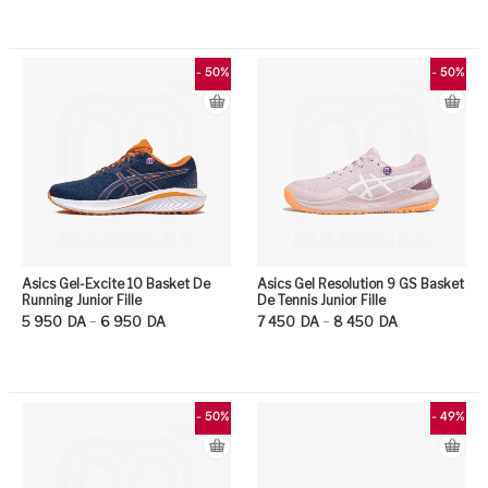
Ce produit a plusieurs variation
Ce
- 50%
- 50%
Asics Gel-Excite 10 Basket De
Asics Gel Resolution 9 GS Basket
Running Junior Fille
De Tennis Junior Fille
Plage de prix : 5 950DA à 6 950DA
Plage de prix : 7 450DA à 8 450DA
–
–
5 950
DA
6 950
DA
7 450
DA
8 450
DA
Ce produit a plusieurs variation
Ce
- 50%
- 49%