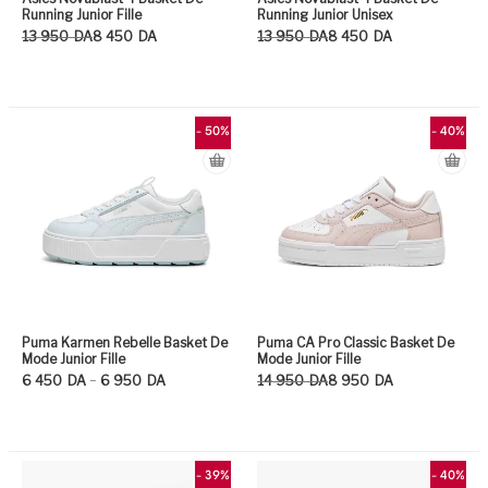
Running Junior Fille
Running Junior Unisex
Le prix initial était : 13 950DA.
Le prix actuel est : 8 450DA.
Le prix initial était : 13 950DA.
Le prix actuel est : 8 450DA.
13 950
DA
8 450
DA
13 950
DA
8 450
DA
Ce produit a plusieurs variation
Ce
- 50%
- 40%
Puma Karmen Rebelle Basket De
Puma CA Pro Classic Basket De
Mode Junior Fille
Mode Junior Fille
Plage de prix : 6 450DA à 6 950DA
Le prix initial était : 14 950DA.
Le prix actuel est : 8 950DA.
–
6 450
DA
6 950
DA
14 950
DA
8 950
DA
Ce produit a plusieurs variation
Ce
- 39%
- 40%