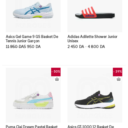
Asics Gel Game 9 GS Basket De
Adidas Adilette Shower Junior
Tennis Junior Garçon
Unisex
Le prix initial était : 11 950DA.
Le prix actuel est : 5 950DA.
Plage de prix : 2 450DA à 4 800DA
–
11 950
DA
5 950
DA
2 450
DA
4 800
DA
Ce produit a plusieurs variation
Ce
- 50%
- 39%
Puma Clai Dream Pastel Basket
Asics GT-1000 12 Basket De