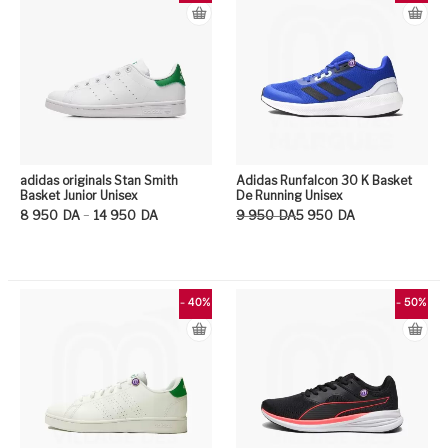
adidas originals Stan Smith
Adidas Runfalcon 30 K Basket
Basket Junior Unisex
De Running Unisex
Plage de prix : 8 950DA à 14 950DA
Le prix initial était : 9 950DA.
Le prix actuel est : 5 950DA.
–
8 950
DA
14 950
DA
9 950
DA
5 950
DA
Ce produit a plusieurs variation
Ce
- 40%
- 50%