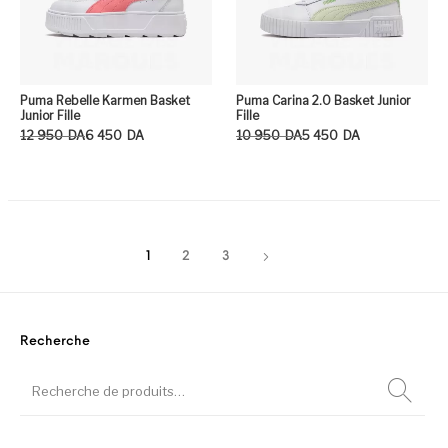
Puma Rebelle Karmen Basket
Puma Carina 2.0 Basket Junior
Junior Fille
Fille
Le prix initial était : 12 950DA.
Le prix actuel est : 6 450DA.
Le prix initial était : 10 950DA.
Le prix actuel est : 5 450DA.
12 950
DA
6 450
DA
10 950
DA
5 450
DA
Ce produit a plusieurs variation
Ce
1
2
3
Recherche