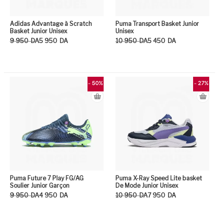
Adidas Advantage à Scratch
Puma Transport Basket Junior
Basket Junior Unisex
Unisex
Le prix initial était : 9 950DA.
Le prix actuel est : 5 950DA.
Le prix initial était : 10 950DA.
Le prix actuel est : 5 450DA.
9 950
DA
5 950
DA
10 950
DA
5 450
DA
Ce produit a plusieurs variation
Ce
- 50%
- 27%
Puma Future 7 Play FG/AG
Puma X-Ray Speed Lite basket
Soulier Junior Garçon
De Mode Junior Unisex
Le prix initial était : 9 950DA.
Le prix actuel est : 4 950DA.
Le prix initial était : 10 950DA.
Le prix actuel est : 7 950DA.
9 950
DA
4 950
DA
10 950
DA
7 950
DA