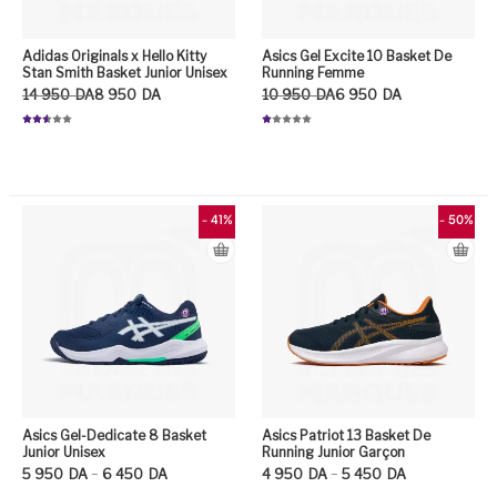
Adidas Originals x Hello Kitty
Asics Gel Excite 10 Basket De
Stan Smith Basket Junior Unisex
Running Femme
Le prix initial était : 14 950DA.
Le prix actuel est : 8 950DA.
Le prix initial était : 10 950DA.
Le prix actuel est : 6 950DA.
14 950
DA
8 950
DA
10 950
DA
6 950
DA
Note
N
2.53
ot
sur 5
e
1.
0
Ce produit a plusieurs variation
Ce
0
su
r
5
- 41%
- 50%
Asics Gel-Dedicate 8 Basket
Asics Patriot 13 Basket De
Junior Unisex
Running Junior Garçon
Plage de prix : 5 950DA à 6 450DA
Plage de prix : 4 950DA à 5 450DA
–
–
5 950
DA
6 450
DA
4 950
DA
5 450
DA