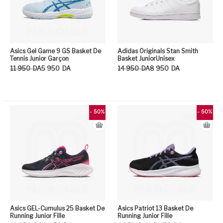
Asics Gel Game 9 GS Basket De
Adidas Originals Stan Smith
Tennis Junior Garçon
Basket JuniorUnisex
Le prix initial était : 11 950DA.
Le prix actuel est : 5 950DA.
Le prix initial était : 14 950DA.
Le prix actuel est : 8 950DA.
11 950
DA
5 950
DA
14 950
DA
8 950
DA
Ce produit a plusieurs variation
Ce
- 50%
- 50%
Asics GEL-Cumulus 25 Basket De
Asics Patriot 13 Basket De
Running Junior Fille
Running Junior Fille