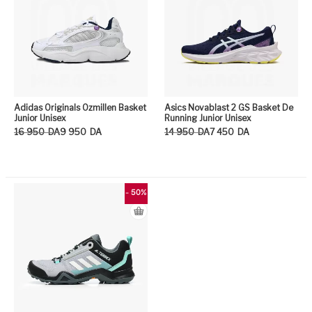
Adidas Originals Ozmillen Basket
Asics Novablast 2 GS Basket De
Junior Unisex
Running Junior Unisex
Le prix initial était : 16 950DA.
Le prix actuel est : 9 950DA.
Le prix initial était : 14 950DA.
Le prix actuel est : 7 450DA.
16 950
DA
9 950
DA
14 950
DA
7 450
DA
Ce produit a plusieurs variation
Ce
- 50%