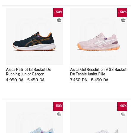
Ce produit a plusieurs variation
0
su
r
5
- 50%
- 50%
Asics Patriot 13 Basket De
Asics Gel Resolution 9 GS Basket
Running Junior Garçon
De Tennis Junior Fille
Plage de prix : 4 950DA à 5 450DA
Plage de prix : 7 450DA à 8 450DA
–
–
4 950
DA
5 450
DA
7 450
DA
8 450
DA
Ce produit a plusieurs variation
Ce
- 50%
- 40%