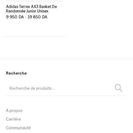
Adidas Terrex AX3 Basket De
Randonnée Junior Unisex
Plage de prix : 9 950DA à 19 850DA
–
9 950
DA
19 850
DA
Ce produit a plusieurs variation
Recherche
A propos
Carrière
Communauté