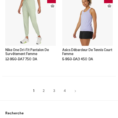
Nike One Dri-Fit Pantalon De
Asics Débardeur De Tennis Court
Survêtement Femme
Femme
Le prix initial était : 12 950DA.
Le prix actuel est : 7 750DA.
Le prix initial était : 5 950DA.
Le prix actuel est : 3 450DA.
12 950
DA
7 750
DA
5 950
DA
3 450
DA
Ce produit a plusieurs variation
Ce
1
2
3
4
Recherche