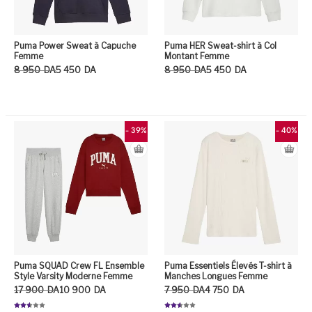
Puma Power Sweat à Capuche
Puma HER Sweat-shirt à Col
Femme
Montant Femme
Le prix initial était : 8 950DA.
Le prix actuel est : 5 450DA.
Le prix initial était : 8 950DA.
Le prix actuel est : 5 450DA.
8 950
DA
5 450
DA
8 950
DA
5 450
DA
Ce produit a plusieurs variation
Ce
- 39%
- 40%
Puma SQUAD Crew FL Ensemble
Puma Essentiels Élevés T-shirt à
Style Varsity Moderne Femme
Manches Longues Femme
Le prix initial était : 17 900DA.
Le prix actuel est : 10 900DA.
Le prix initial était : 7 950DA.
Le prix actuel est : 4 750DA.
17 900
DA
10 900
DA
7 950
DA
4 750
DA