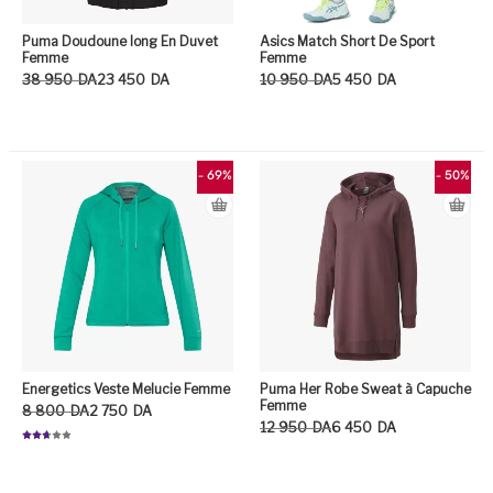
Puma Doudoune long En Duvet
Asics Match Short De Sport
Femme
Femme
Le prix initial était : 38 950DA.
Le prix actuel est : 23 450DA.
Le prix initial était : 10 950DA.
Le prix actuel est : 5 450DA.
38 950
DA
23 450
DA
10 950
DA
5 450
DA
Ce produit a plusieurs variation
Ce
- 69%
- 50%
Energetics Veste Melucie Femme
Puma Her Robe Sweat à Capuche
Femme
Le prix initial était : 8 800DA.
Le prix actuel est : 2 750DA.
8 800
DA
2 750
DA
Le prix initial était : 12 950DA.
Le prix actuel est : 6 450DA.
12 950
DA
6 450
DA
Note
2.71
sur 5
Ce