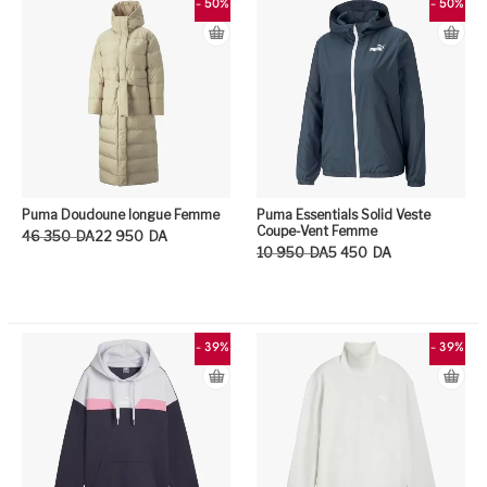
- 50%
- 50%
Puma Doudoune longue Femme
Puma Essentials Solid Veste
Coupe-Vent Femme
Le prix initial était : 46 350DA.
Le prix actuel est : 22 950DA.
46 350
DA
22 950
DA
Le prix initial était : 10 950DA.
Le prix actuel est : 5 450DA.
10 950
DA
5 450
DA
Ce produit a plusieurs variation
Ce
- 39%
- 39%