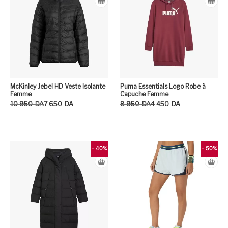
McKinley Jebel HD Veste Isolante
Puma Essentials Logo Robe à
Femme
Capuche Femme
Le prix initial était : 10 950DA.
Le prix actuel est : 7 650DA.
Le prix initial était : 8 950DA.
Le prix actuel est : 4 450DA.
10 950
DA
7 650
DA
8 950
DA
4 450
DA
Ce produit a plusieurs variation
Ce
- 40%
- 50%