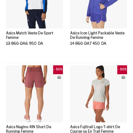
Asics Match Veste De Sport
Asics Icon Light Packable Veste
Femme
De Running Femme
Le prix initial était : 13 950DA.
Le prix actuel est : 6 950DA.
Le prix initial était : 14 950DA.
Le prix actuel est : 7 450DA.
13 950
DA
6 950
DA
14 950
DA
7 450
DA
Ce produit a plusieurs variation
Ce
- 50%
- 50%
Asics Nagino 4IN Short De
Asics Fujitrail Logo T-shirt De
Running Femme
Course ou En Trail Femme