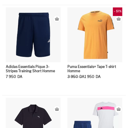
Ce produit a plusieurs variation
Ce
- 51%
Adidas Essentials Pique 3-
Puma Essentials+ Tape T-shirt
Stripes Training Short Homme
Homme
Le prix initial était : 3 950DA.
Le prix actuel est : 1 950DA.
7 950
DA
3 950
DA
1 950
DA
Ce produit a plusieurs variation
Ce