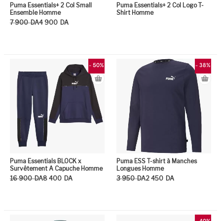
Puma Essentials+ 2 Col Small
Puma Essentials+ 2 Col Logo T-
Ensemble Homme
Shirt Homme
Le prix initial était : 7 900DA.
Le prix actuel est : 4 900DA.
7 900
DA
4 900
DA
Ce produit a plusieurs variation
- 50%
- 38%
Puma Essentials BLOCK x
Puma ESS T-shirt à Manches
Survêtement A Capuche Homme
Longues Homme
Le prix initial était : 16 900DA.
Le prix actuel est : 8 400DA.
Le prix initial était : 3 950DA.
Le prix actuel est : 2 450DA.
16 900
DA
8 400
DA
3 950
DA
2 450
DA
Ce produit a plusieurs variation
Ce