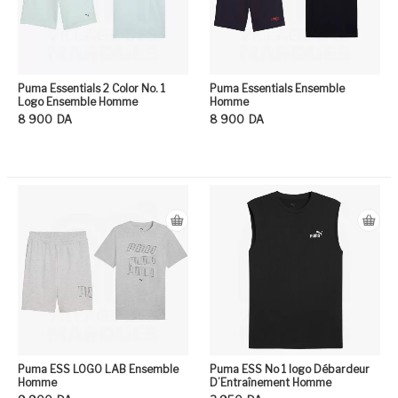
Puma Essentials 2 Color No. 1
Puma Essentials Ensemble
Logo Ensemble Homme
Homme
8 900
DA
8 900
DA
Ce produit a plusieurs variation
Ce
Puma ESS LOGO LAB Ensemble
Puma ESS No 1 logo Débardeur
Homme
D’Entraînement Homme