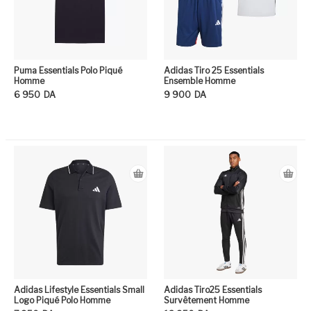
Puma Essentials Polo Piqué
Adidas Tiro 25 Essentials
Homme
Ensemble Homme
6 950
DA
9 900
DA
Ce produit a plusieurs variation
Ce
Adidas Lifestyle Essentials Small
Adidas Tiro25 Essentials
Logo Piqué Polo Homme
Survêtement Homme