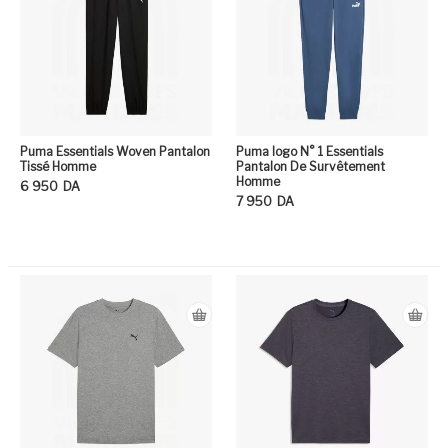
Puma Essentials Woven Pantalon
Puma logo N° 1 Essentials
Tissé Homme
Pantalon De Survêtement
Homme
6 950
DA
7 950
DA
Ce produit a plusieurs variation
Ce