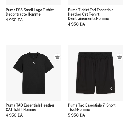
Puma ESS Small Logo T-shirt
Puma T-shirt Tad Essentials
Décontracté Homme
Heather Cat T-shirt
D’entraînements Homme
4 950
DA
4 950
DA
Ce produit a plusieurs variation
Ce
Puma TAD Essentials Heather
Puma Tad Essentials 7′ Short
CAT Tshirt Homme
Tissé Homme
4 950
DA
5 950
DA