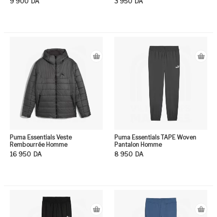
9 900
DA
3 950
DA
Ce produit a plusieurs variation
Ce
Puma Essentials Veste
Puma Essentials TAPE Woven
Rembourrée Homme
Pantalon Homme
16 950
DA
8 950
DA
Ce produit a plusieurs variation