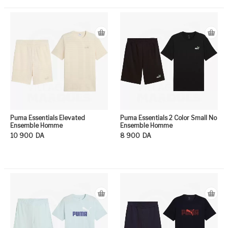
Ce produit a plusieurs variation
Ce
Puma Essentials Elevated
Puma Essentials 2 Color Small No
Ensemble Homme
Ensemble Homme
10 900
DA
8 900
DA
Ce produit a plusieurs variation
Ce