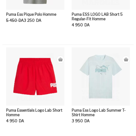
Puma Ess Pique Polo Homme
Puma ESS LOGO LAB Short 5
Regular-Fit Homme
Le prix initial était : 5 450DA.
Le prix actuel est : 3 250DA.
5 450
DA
3 250
DA
4 950
DA
Ce produit a plusieurs variation
Ce
Puma Essentials Logo Lab Short
Puma Ess Logo Lab Summer T-
Homme
Shirt Homme
4 950
DA
3 950
DA