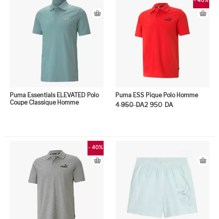
- 40%
Puma Essentials ELEVATED Polo
Puma ESS Pique Polo Homme
Coupe Classique Homme
Le prix initial était : 4 950DA.
Le prix actuel est : 2 950DA.
4 950
DA
2 950
DA
Ce
- 40%