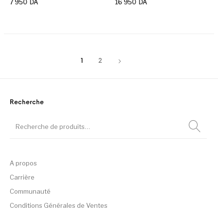
7 950
DA
16 950
DA
Ce produit a plusieurs variation
Ce
1
2
Recherche
A propos
Carrière
Communauté
Conditions Générales de Ventes