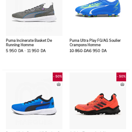
Puma Incinerate Basket De
Puma Ultra Play FG/AG Soulier
Running Homme
Crampons Homme
Plage de prix : 5 950DA à 11 950DA
Le prix initial était : 10 950DA.
Le prix actuel est : 6 950DA.
–
5 950
DA
11 950
DA
10 950
DA
6 950
DA
Ce produit a plusieurs variation
Ce
- 50%
- 50%