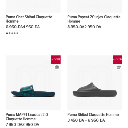
Puma Chat Shibui Claquette
Puma Popcat 20 Injex Claquette
Homme
Homme
Le prix initial était : 6 950DA.
Le prix actuel est : 4 950DA.
Le prix initial était : 3 950DA.
Le prix actuel est : 2 950DA.
6 950
DA
4 950
DA
3 950
DA
2 950
DA
N
ot
Ce
e
1.
0
Ce produit a plusieurs variation
0
su
r
5
- 50%
- 50%
Puma MAPF1 Leadcat 2.0
Puma Shibui Claquette Homme
Claquette Homme
Plage de prix : 3 450DA à 6 950DA
–
3 450
DA
6 950
DA
Le prix initial était : 7 950DA.
Le prix actuel est : 3 950DA.
7 950
DA
3 950
DA