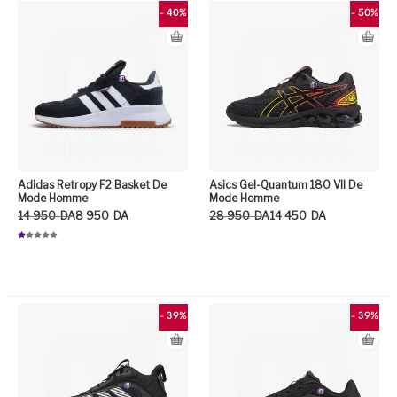
r
5
- 40%
- 50%
Adidas Retropy F2 Basket De
Asics Gel-Quantum 180 VII De
Mode Homme
Mode Homme
Le prix initial était : 14 950DA.
Le prix actuel est : 8 950DA.
Le prix initial était : 28 950DA.
Le prix actuel est : 14 450DA.
14 950
DA
8 950
DA
28 950
DA
14 450
DA
N
ot
Ce
e
1.
0
Ce produit a plusieurs variation
0
su
r
5
- 39%
- 39%