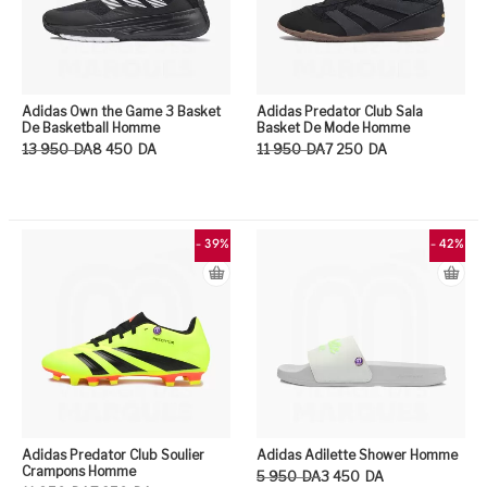
Adidas Own the Game 3 Basket
Adidas Predator Club Sala
De Basketball Homme
Basket De Mode Homme
Le prix initial était : 13 950DA.
Le prix actuel est : 8 450DA.
Le prix initial était : 11 950DA.
Le prix actuel est : 7 250DA.
13 950
DA
8 450
DA
11 950
DA
7 250
DA
Ce produit a plusieurs variation
Ce
- 39%
- 42%
Adidas Predator Club Soulier
Adidas Adilette Shower Homme
Crampons Homme
Le prix initial était : 5 950DA.
Le prix actuel est : 3 450DA.
5 950
DA
3 450
DA