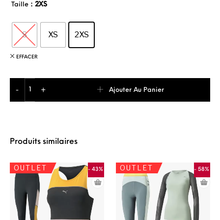
: 2XS
Taille
S
XS
2XS
EFFACER
quantité de Adidas Alphaskin 3 Bandes Leggings 3/4 De Sp
Ajouter Au Panier
-
+
Produits similaires
OUTLET
OUTLET
- 43%
- 58%