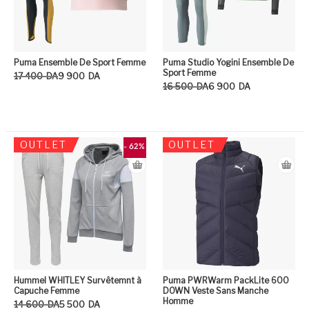
Puma Ensemble De Sport Femme
Puma Studio Yogini Ensemble De
Sport Femme
Le prix initial était : 17 400DA.
Le prix actuel est : 9 900DA.
17 400
DA
9 900
DA
Le prix initial était : 16 500DA.
Le prix actuel est : 6 900DA.
16 500
DA
6 900
DA
Ce produit a plusieurs variation
Ce
OUTLET
OUTLET
- 62%
Hummel WHITLEY Survêtemnt à
Puma PWRWarm PackLite 600
Capuche Femme
DOWN Veste Sans Manche
Homme
Le prix initial était : 14 600DA.
Le prix actuel est : 5 500DA.
14 600
DA
5 500
DA