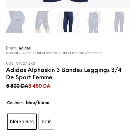
Brand:
adidas
Accueil
/
Outlet
/
Outlet Femme
/
Outlet Femme Vêtements
UGS :
FJ7227-2XS
Adidas Alphaskin 3 Bandes Leggings 3/4
De Sport Femme
Le prix initial était : 5 800DA.
Le prix actuel est : 3 450DA.
5 800
DA
3 450
DA
: bleu/blanc
Couleur
bleu/blanc
noir