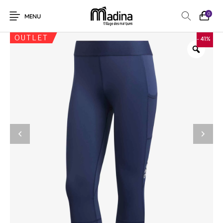
0
MENU
OUTLET
- 41%