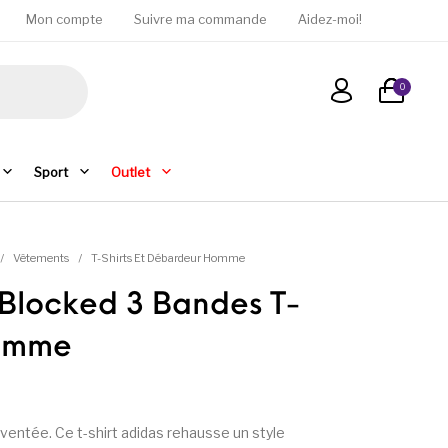
Mon compte
Suivre ma commande
Aidez-moi!
0
Sport
Outlet
/
Vêtements
/
T-Shirts Et Débardeur Homme
Blocked 3 Bandes T-
Homme
nventée. Ce t-shirt adidas rehausse un style