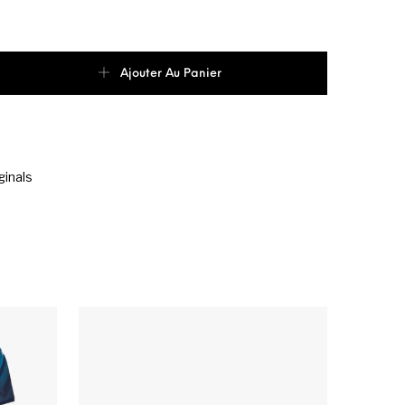
 de adidas Blocked 3 Bandes T-shirt Homme
Ajouter Au Panier
ginals
e du produit
options peuvent être choisies sur la page du produit
Ce produit a plusieurs variations. Les options peuvent être