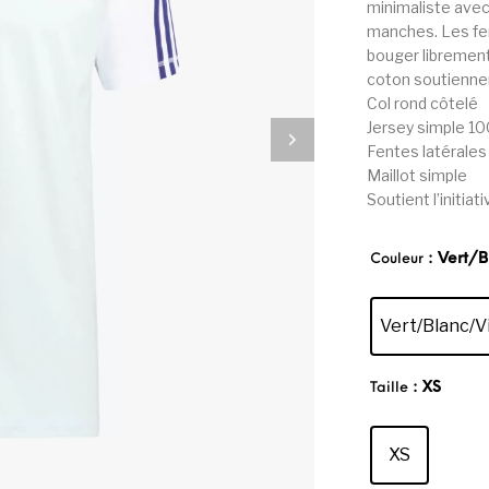
minimaliste avec
manches. Les fen
bouger librement
coton soutiennen
Col rond côtelé
Jersey simple 1
Fentes latérales 
Maillot simple
Soutient l’initia
: Vert/
Couleur
Vert/Blanc/V
: XS
Taille
XS