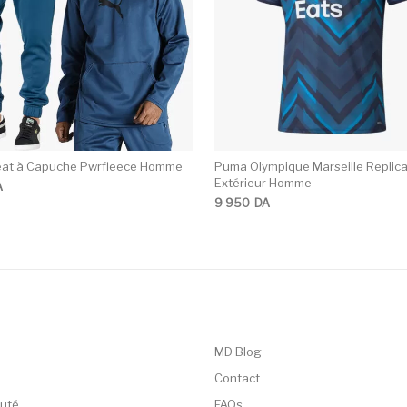
at à Capuche Pwrfleece Homme
Puma Olympique Marseille Replica
Extérieur Homme
A
9 950
DA
MD Blog
Contact
uté
FAQs