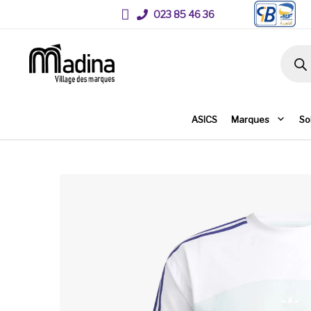
023 85 46 36
Recher
ASICS
Marques
So