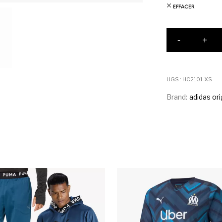
EFFACER
quantité
-
+
UGS :
HC2101-XS
Brand:
adidas ori
urs variations. Les options peuvent être choisies sur la pag
Ce produit a plusieurs variations. Les 