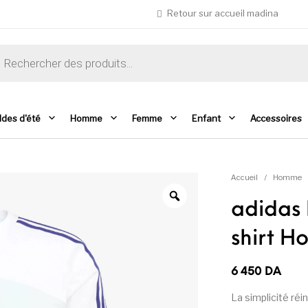
Retour sur accueil madina
che de produits
ldes d'été
Homme
Femme
Enfant
Accessoires
Accueil
/
Homme
adidas 
shirt 
6 450
DA
La simplicité réi