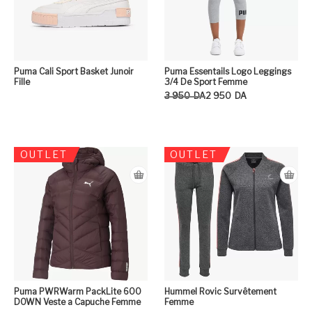
Puma Cali Sport Basket Junoir
Puma Essentails Logo Leggings
Fille
3/4 De Sport Femme
Le prix initial était : 3 950DA.
Le prix actuel est : 2 950DA.
3 950
DA
2 950
DA
Ce
OUTLET
OUTLET
Puma PWRWarm PackLite 600
Hummel Rovic Survêtement
DOWN Veste a Capuche Femme
Femme