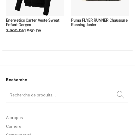
Energetics Carter Veste Sweat
Puma FLYER RUNNER Chaussure
Enfant Garçon
Running Junior
Le prix initial était : 3 900DA.
Le prix actuel est : 1 950DA.
3 900
DA
1 950
DA
Ce produit a plusieurs variation
Recherche
A propos
Carrière