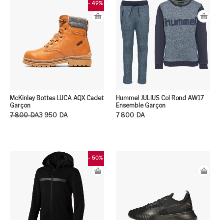
- 49%
McKinley Bottes LUCA AQX Cadet
Hummel JULIUS Col Rond AW17
Garçon
Ensemble Garçon
Le prix initial était : 7 800DA.
Le prix actuel est : 3 950DA.
7 800
DA
3 950
DA
7 800
DA
Ce produit a plusieurs variation
Ce
- 50%