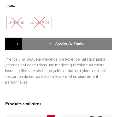
Taille
3-4 Ans
15-16 Ans
quantité de adidas Fit Bx 3S Maillot De Bain Junior Garçon
Ajouter Au Panier
-
+
Prends une longueur d’avance. Ce boxer de natation junior
garçons est conçu dans une matière qui résiste au chlore,
issue de filets de pêche recyclés et autres nylons collectés.
Le cordon de serrage à la taille permet un ajustement
personnalisé.
Produits similaires