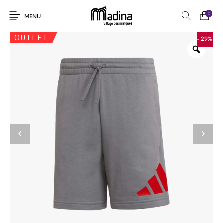
0
MENU
OUTLET
- 29%