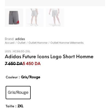
Brand:
adidas
Accueil
/
Outlet
/
Outlet Homme
/
Outlet Homme Vêtements
UGS :
HC8630-2XL
Adidas Future Icons Logo Short Homme
Le prix initial était : 7 650DA.
Le prix actuel est : 5 450DA.
7 650
DA
5 450
DA
: Gris/Rouge
Couleur
Gris/Rouge
: 2XL
Taille