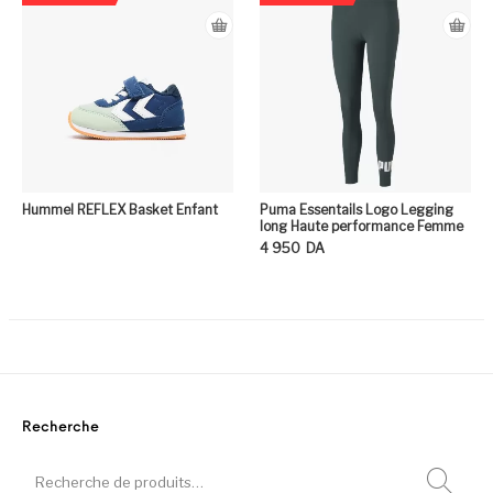
Hummel REFLEX Basket Enfant
Puma Essentails Logo Legging
long Haute performance Femme
4 950
DA
Ce
Recherche