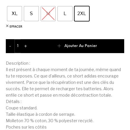
XL
S
M
L
2XL
EFFACER
quantité de Adidas Future Icons Logo Short Homme
Ajouter Au Panier
-
+
Description :
Il est présent à chaque moment de ta journée, même quand
tu te reposes. Ce que d’ailleurs, ce short adidas encourage
vivement. Parce que la récupération est une des clés du
succès. Elle te permet de recharger tes batteries. Alors
enfile ce short et passe en mode décontraction totale.
Détails :
Coupe standard.
Taille élastique à cordon de serrage.
Molleton 70 % coton, 30 % polyester recyclé.
Poches sur les côtés