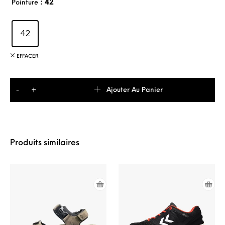
no
: 42
Pointure
tat
io
n
42
cli
en
t
EFFACER
quantité de Adidas Ligra7M Basket De Sport Homme
Ajouter Au Panier
-
+
Produits similaires