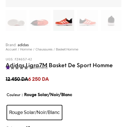
Brand:
adidas
Accueil
/
Homme
/
Chaussures
/
Basket Homme
UGS :
FZ4657-42
Adidas Ligra7M Basket De Sport Homme
(
1
avis client)
N
1
ot
Le prix initial était : 12 450DA.
Le prix actuel est : 6 250DA.
12 450
DA
6 250
DA
é
1.
00
: Rouge Solar/Noir/Blanc
Couleur
su
r
5
ba
Rouge Solar/Noir/Blanc
sé
su
r