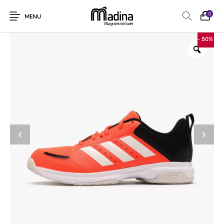
0
MENU
- 50%