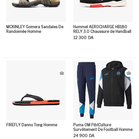
MCKINLEY Gomera Sandales De
Hummel AEROCHARGE HB180
Randonnée Homme
RELY 3.0 Chaussure de Handball
12 300
DA
Ce
FIREFLY Danno Tong Homme
Puma OM FtblCulture
Survêtement De Football Homme
24 900
DA