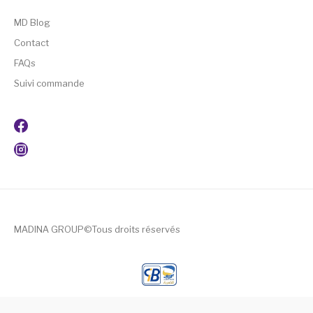
MD Blog
Contact
FAQs
Suivi commande
MADINA GROUP©Tous droits réservés
andpashabet giriş
|
porno
|
cocuk pornosu
|
sexs
|
porno
|
c