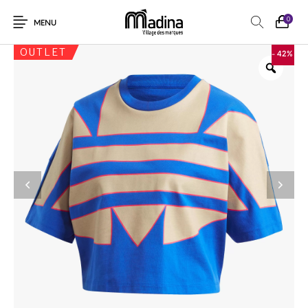
0
MENU
OUTLET
- 42%