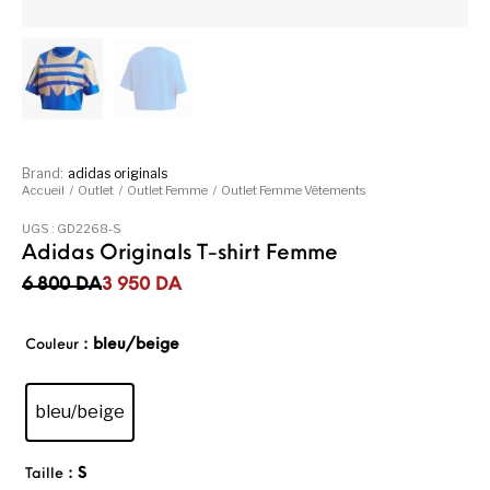
Brand:
adidas originals
Accueil
/
Outlet
/
Outlet Femme
/
Outlet Femme Vêtements
UGS :
GD2268-S
Adidas Originals T-shirt Femme
Le prix initial était : 6 800DA.
Le prix actuel est : 3 950DA.
6 800
DA
3 950
DA
: bleu/beige
Couleur
bleu/beige
: S
Taille