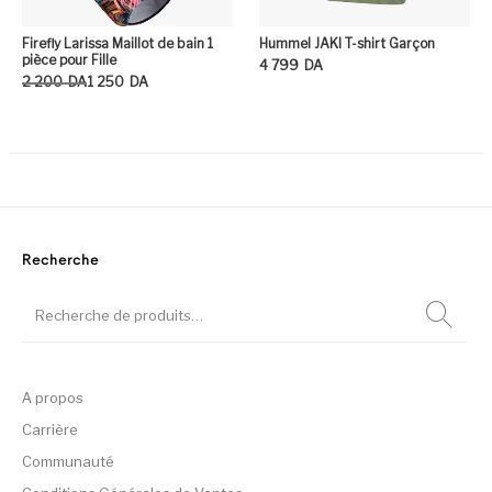
Firefly Larissa Maillot de bain 1
Hummel JAKI T-shirt Garçon
pièce pour Fille
4 799
DA
Le prix initial était : 2 200DA.
Le prix actuel est : 1 250DA.
2 200
DA
1 250
DA
Ce
Ce produit a plusieurs variation
Recherche
A propos
Carrière
Communauté