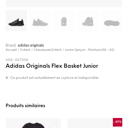
Brand:
adidas originals
Accueil
/
Enfant
/
Chaussures Enfant
/
Junior Garçon – Pointure (36 – 40)
UGS :
GV7206
Adidas Originals Flex Basket Junior
Ce produit est actuellement en rupture et indisponible.
Produits similaires
- 49%