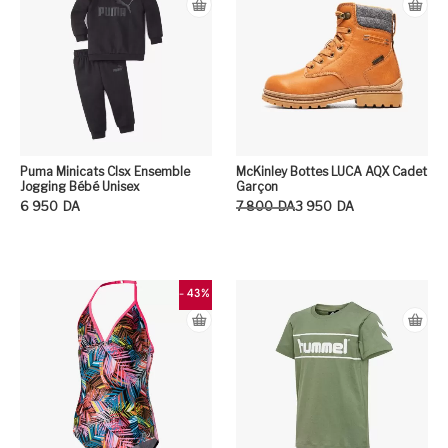
Puma Minicats Clsx Ensemble
McKinley Bottes LUCA AQX Cadet
Jogging Bébé Unisex
Garçon
Le prix initial était : 7 800DA.
Le prix actuel est : 3 950DA.
6 950
DA
7 800
DA
3 950
DA
Ce produit a plusieurs variation
Ce
- 43%