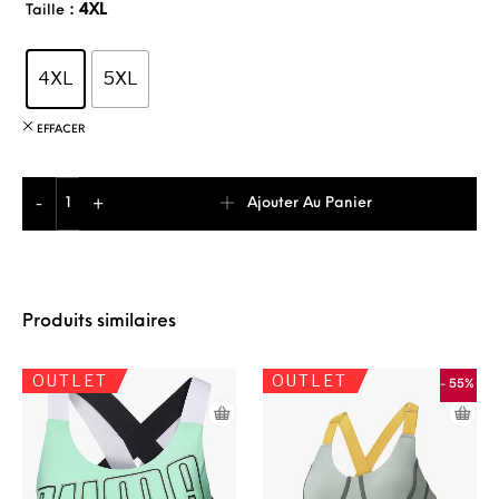
: 4XL
Taille
4XL
5XL
EFFACER
quantité de Adidas Sportswear Future Icons Sweat-shirt Fem
Ajouter Au Panier
-
+
Produits similaires
OUTLET
OUTLET
- 55%