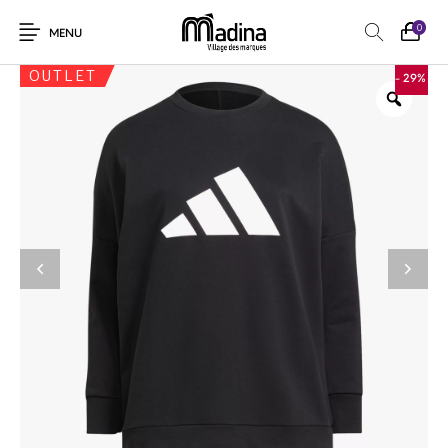
0
MENU
OUTLET
- 29%