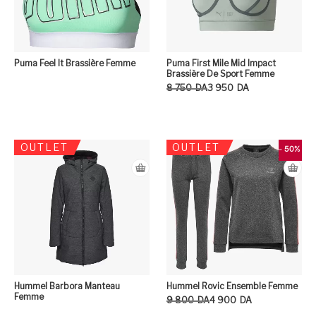
Puma Feel It Brassière Femme
Puma First Mile Mid Impact
Brassière De Sport Femme
Le prix initial était : 8 750DA.
Le prix actuel est : 3 950DA.
8 750
DA
3 950
DA
Ce
OUTLET
OUTLET
- 50%
Hummel Barbora Manteau
Hummel Rovic Ensemble Femme
Femme
Le prix initial était : 9 800DA.
Le prix actuel est : 4 900DA.
9 800
DA
4 900
DA