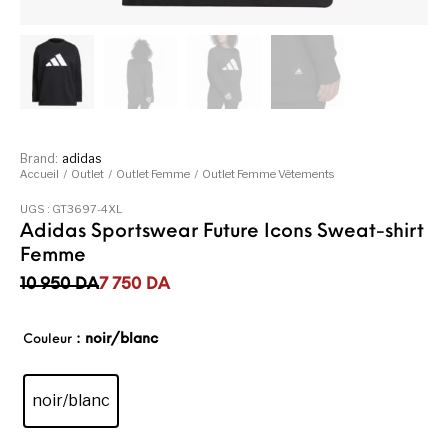
Brand:
adidas
Accueil
/
Outlet
/
Outlet Femme
/
Outlet Femme Vêtements
UGS :
GT3697-4XL
Adidas Sportswear Future Icons Sweat-shirt
Femme
Le prix initial était : 10 950DA.
Le prix actuel est : 7 750DA.
10 950
DA
7 750
DA
: noir/blanc
Couleur
noir/blanc