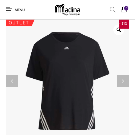
0
MENU
OUTLET
- 31%