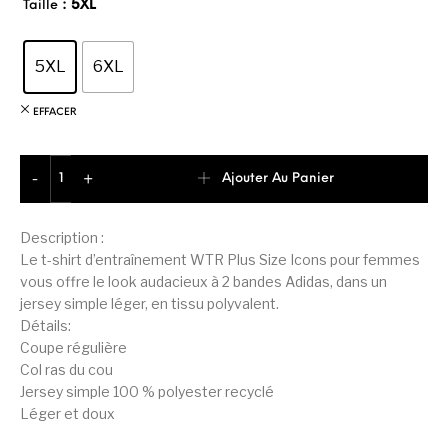
: 5XL
Taille
5XL
6XL
EFFACER
quantité de Adidas T-shirt d'entraînement léger Femme
Ajouter Au Panier
-
+
Description :
Le t-shirt d’entraînement WTR Plus Size Icons pour femmes
vous offre le look audacieux à 2 bandes Adidas, dans un
jersey simple léger, en tissu polyvalent.
Détails:
Coupe régulière
Col ras du cou
Jersey simple 100 % polyester recyclé
Léger et doux