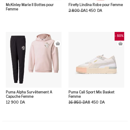
McKinley Marie II Bottes pour
Firefly Lindina Robe pour Femme
Femme
Le prix initial était : 2 800DA.
Le prix actuel est : 1 450DA.
2 800
DA
1 450
DA
Ce
- 50%
Puma Alpha Survêtement A
Puma Cali Sport Mix Basket
Capuche Femme
Femme
Le prix initial était : 16 950DA.
Le prix actuel est : 8 450DA.
12 900
DA
16 950
DA
8 450
DA
Ce produit a plusieurs variation
Ce