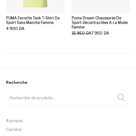
PUMA Favorite Tank T-Shirt De
Puma Dream Chaussures De
Sport Sans Manche Femme
Sport décontractées A La Mode
Femme
4 900
DA
Le prix initial était : 15 950DA.
Le prix actuel est : 7 950DA.
15 950
DA
7 950
DA
Ce produit a plusieurs variation
Ce
Recherche
A propos
Carrière