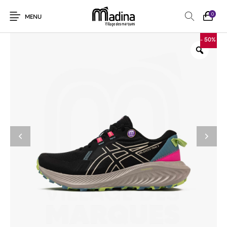
0
MENU
- 50%