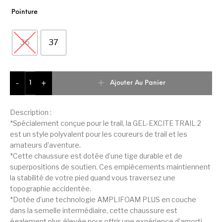
Pointure
36
37
quantité de Asics Gel-excite-trail-2 Basket De Running Fem
Ajouter Au Panier
-
+
Description :
*Spécialement conçue pour le trail, la GEL-EXCITE TRAIL 2
est un style polyvalent pour les coureurs de trail et les
amateurs d’aventure.
*Cette chaussure est dotée d’une tige durable et de
superpositions de soutien. Ces empiècements maintiennent
la stabilité de votre pied quand vous traversez une
topographie accidentée.
*Dotée d’une technologie AMPLIFOAM PLUS en couche
dans la semelle intermédiaire, cette chaussure est
également plus élevée pour offrir une expérience d’amorti