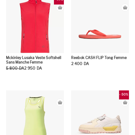
Mckinley Lusaka Veste Softshell
Reebok CASH FLIP Tong Femme
Sans Manche Femme
2 400
DA
Le prix initial était : 5 800DA.
Le prix actuel est : 2 950DA.
5 800
DA
2 950
DA
Ce
Ce produit a plusieurs variation
- 50%