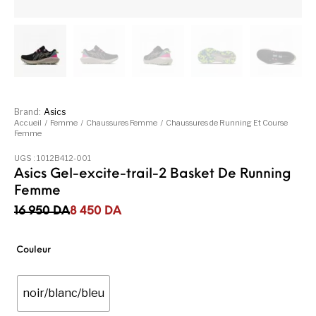
Brand:
Asics
Accueil
/
Femme
/
Chaussures Femme
/
Chaussures de Running Et Course
Femme
UGS :
1012B412-001
Asics Gel-excite-trail-2 Basket De Running
Femme
Le prix initial était : 16 950DA.
Le prix actuel est : 8 450DA.
16 950
DA
8 450
DA
Couleur
noir/blanc/bleu